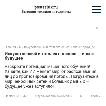
Перейти
posterlux.ru
к
Бытовая техника и гаджеты
контенту
Поиск:
Главная
»
AI
»
Искусственный интеллект: основы, типы и будущее
Искусственный интеллект: основы, типы и
будущее
Раскройте потенциал машинного обучения!
Узнайте, как ИИ меняет мир, от распознавания
лиц до прогнозирования погоды. Погрузитесь в
мир нейронных сетей и больших данных —
будущее уже наступило!
На чтение:
5 мин
Опубликовано:
04.06.2025
AI
Andrey