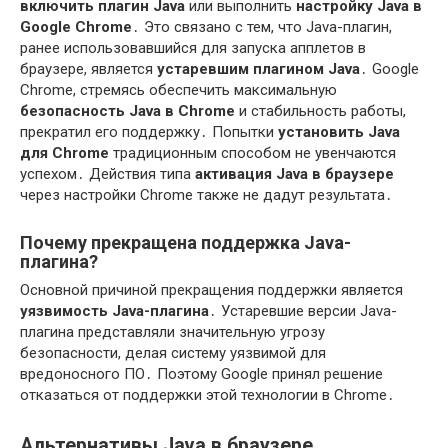
включить плагин Java
или выполнить
настройку Java в
Google Chrome
․ Это связано с тем, что Java-плагин,
ранее использовавшийся для запуска апплетов в
браузере, является
устаревшим плагином Java
․ Google
Chrome, стремясь обеспечить максимальную
безопасность Java в Chrome
и стабильность работы,
прекратил его поддержку․ Попытки
установить Java
для Chrome
традиционным способом не увенчаются
успехом․ Действия типа
активация Java в браузере
через настройки Chrome также не дадут результата․
Почему прекращена поддержка Java-
плагина?
Основной причиной прекращения поддержки является
уязвимость Java-плагина
․ Устаревшие версии Java-
плагина представляли значительную угрозу
безопасности, делая систему уязвимой для
вредоносного ПО․ Поэтому Google принял решение
отказаться от поддержки этой технологии в Chrome․
Альтернативы Java в браузере