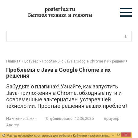
Перейти
posterlux.ru
к
Бытовая техника и гаджеты
контенту
Поиск:
Главная
»
Браузер
»
Проблемы с Java в Google Chrome и их решения
Проблемы с Java в Google Chrome и их
решения
Забудьте о плагинах! Узнайте, как запустить
Java-приложения в Chrome, обходные пути и
современные альтернативы устаревшей
технологии. Простые решения ваших проблем!
На чтение:
2 мин
Опубликовано:
12.06.2025
Браузер
Andrey