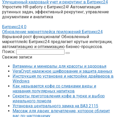
Улучшенный кадровый учет и рекрутинг в Битрикс24
Упростите HR-работу с Битрикс24! Автоматизация
рутинных задач, эффективный рекрутинг, управление
документами и аналитика
Битрикс24
0
Обновление маркетплейса приложений Битрикс24
Взрывной рост функционала! Обновленный
маркетплейс Битрикс24 предлагает крутые интеграции,
автоматизацию и оптимизацию бизнес-процессов.
Поиск:
Свежие записи
Витамины и минералы для красоты и здоровья
VeraCrypt надежное шифрование и защита данных
Инструкция по установке и настройке драйверов в
Windows
Как называется кофе со сливками виды и
названия популярных напитков
Секреты приготовления кофе в турке и выбор
идеального помола
Установка центрального замка на ВАЗ 2115
Массаж для двоих: впечатление, которое сблизит
вас по-настоящему