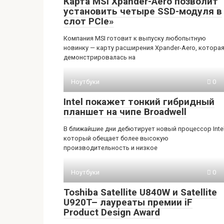
Карта MSI Xpander-Aero позволит
установить четыре SSD-модуля в
слот PCIe»
Компания MSI готовит к выпуску любопытную
новинку — карту расширения Xpander-Aero, котора
демонстрировалась на
Ноутбуки
0
Intel покажет тонкий гибридный
планшет на чипе Broadwell
В ближайшие дни дебютирует новый процессор Intel
который обещает более высокую
производительность и низкое
Ноутбуки
0
Toshiba Satellite U840W и Satellite
U920T– лауреаты премии iF
Product Design Award