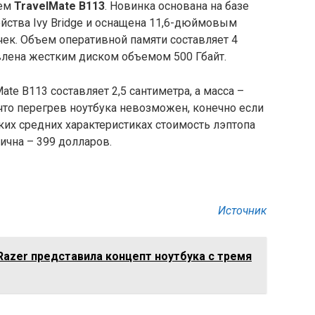
ием
TravelMate B113
. Новинка основана на базе
ейства Ivy Bridge и оснащена 11,6-дюймовым
чек. Объем оперативной
памяти составляет 4
влена жестким диском объемом 500 Гбайт.
ate B113 составляет 2,5 сантиметра, а масса –
 что перегрев ноутбука невозможен, конечно если
аких средних характеристиках стоимость лэптопа
ична – 399 долларов.
Источник
Razer представила концепт ноутбука с тремя