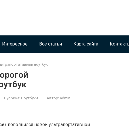
Интересное
Все статьи
Карта сайта
Контакт
ультрапортативный ноутбук
дорогой
оутбук
Рубрика:
Ноутбуки
Автор:
admin
cer
пополнился новой ультрапортативной