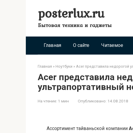
Перейти
posterlux.ru
к
контенту
Бытовая техника и гаджеты
Главная
О сайте
Читаемое
Главная
»
Ноутбуки
»
Acer представила недорогой 
Acer представила не
ультрапортативный н
На чтение:
1 мин
Опубликовано:
14.08.2018
Ассортимент тайваньской компании
A