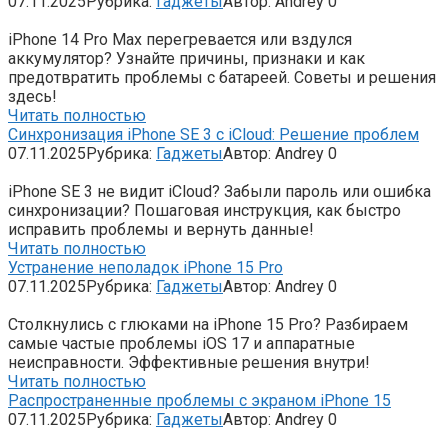
07.11.2025
Рубрика:
Гаджеты
Автор:
Andrey
0
iPhone 14 Pro Max перегревается или вздулся
аккумулятор? Узнайте причины, признаки и как
предотвратить проблемы с батареей. Советы и решения
здесь!
Читать полностью
Синхронизация iPhone SE 3 с iCloud: Решение проблем
07.11.2025
Рубрика:
Гаджеты
Автор:
Andrey
0
iPhone SE 3 не видит iCloud? Забыли пароль или ошибка
синхронизации? Пошаговая инструкция, как быстро
исправить проблемы и вернуть данные!
Читать полностью
Устранение неполадок iPhone 15 Pro
07.11.2025
Рубрика:
Гаджеты
Автор:
Andrey
0
Столкнулись с глюками на iPhone 15 Pro? Разбираем
самые частые проблемы iOS 17 и аппаратные
неисправности. Эффективные решения внутри!
Читать полностью
Распространенные проблемы с экраном iPhone 15
07.11.2025
Рубрика:
Гаджеты
Автор:
Andrey
0