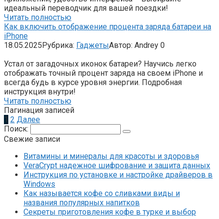
идеальный переводчик для вашей поездки!
Читать полностью
Как включить отображение процента заряда батареи на
iPhone
18.05.2025
Рубрика:
Гаджеты
Автор:
Andrey
0
Устал от загадочных иконок батареи? Научись легко
отображать точный процент заряда на своем iPhone и
всегда будь в курсе уровня энергии. Подробная
инструкция внутри!
Читать полностью
Пагинация записей
1
2
Далее
Поиск:
Свежие записи
Витамины и минералы для красоты и здоровья
VeraCrypt надежное шифрование и защита данных
Инструкция по установке и настройке драйверов в
Windows
Как называется кофе со сливками виды и
названия популярных напитков
Секреты приготовления кофе в турке и выбор