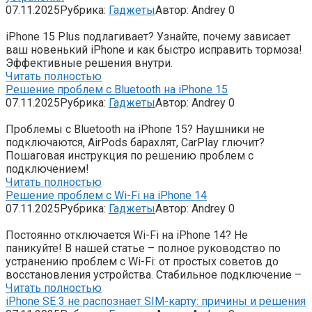
07.11.2025
Рубрика:
Гаджеты
Автор:
Andrey
0
iPhone 15 Plus подлагивает? Узнайте, почему зависает
ваш новенький iPhone и как быстро исправить тормоза!
Эффективные решения внутри.
Читать полностью
Решение проблем с Bluetooth на iPhone 15
07.11.2025
Рубрика:
Гаджеты
Автор:
Andrey
0
Проблемы с Bluetooth на iPhone 15? Наушники не
подключаются, AirPods барахлят, CarPlay глючит?
Пошаговая инструкция по решению проблем с
подключением!
Читать полностью
Решение проблем с Wi-Fi на iPhone 14
07.11.2025
Рубрика:
Гаджеты
Автор:
Andrey
0
Постоянно отключается Wi-Fi на iPhone 14? Не
паникуйте! В нашей статье – полное руководство по
устранению проблем с Wi-Fi: от простых советов до
восстановления устройства. Стабильное подключение –
Читать полностью
iPhone SE 3 не распознает SIM-карту: причины и решения