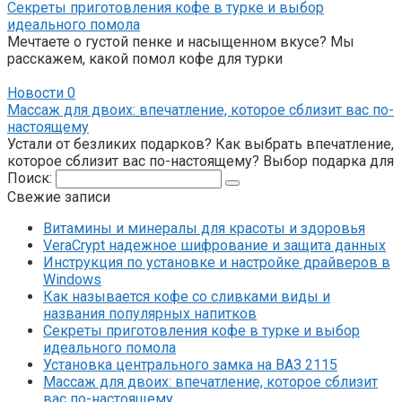
Секреты приготовления кофе в турке и выбор
идеального помола
Мечтаете о густой пенке и насыщенном вкусе? Мы
расскажем, какой помол кофе для турки
Новости
0
Массаж для двоих: впечатление, которое сблизит вас по-
настоящему
Устали от безликих подарков? Как выбрать впечатление,
которое сблизит вас по-настоящему? Выбор подарка для
Поиск:
Свежие записи
Витамины и минералы для красоты и здоровья
VeraCrypt надежное шифрование и защита данных
Инструкция по установке и настройке драйверов в
Windows
Как называется кофе со сливками виды и
названия популярных напитков
Секреты приготовления кофе в турке и выбор
идеального помола
Установка центрального замка на ВАЗ 2115
Массаж для двоих: впечатление, которое сблизит
вас по-настоящему