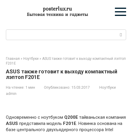
Перейти
posterlux.ru
к
Бытовая техника и гаджеты
контенту
Поиск:
Главная
»
Ноутбуки
»
ASUS также готовит к выходу компактный лэптоп
F201E
ASUS также готовит к выходу компактный
лэптоп F201E
На чтение:
1 мин
Опубликовано:
15.03.2017
Ноутбуки
admin
Одновременно с ноутбуком
Q200E
тайваньская компания
ASUS
представила модель
F201E
. Новинка основана на
базе центрального двухъядерного процессора Intel