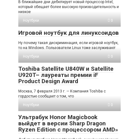
В ближайшие дни дебютирует новый процессор Intel,
который обещает более высокую производительность и
низкое
Ноутбуки
0
Игровой ноутбук для линуксоидов
Ну почему такая дискриминация, если игровой ноутбук,
то на Windows. Пользователи Linux тоже заслуживают
Ноутбуки
0
Toshiba Satellite U840W и Satellite
U920T– лауреаты премии iF
Product Design Award
Москва, 7 февраля 2013 г. — Компания Toshiba с
гордостью сообщает о том, что
Ноутбуки
0
Ультрабук Honor Magicbook
выйдет в версии Sharp Dragon
Ryzen Edition с процессором AMD»