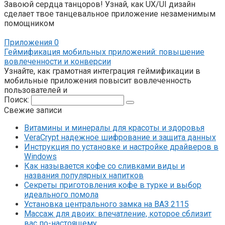
Завоюй сердца танцоров! Узнай, как UX/UI дизайн
сделает твое танцевальное приложение незаменимым
помощником
Приложения
0
Геймификация мобильных приложений: повышение
вовлеченности и конверсии
Узнайте, как грамотная интеграция геймификации в
мобильные приложения повысит вовлеченность
пользователей и
Поиск:
Свежие записи
Витамины и минералы для красоты и здоровья
VeraCrypt надежное шифрование и защита данных
Инструкция по установке и настройке драйверов в
Windows
Как называется кофе со сливками виды и
названия популярных напитков
Секреты приготовления кофе в турке и выбор
идеального помола
Установка центрального замка на ВАЗ 2115
Массаж для двоих: впечатление, которое сблизит
вас по-настоящему