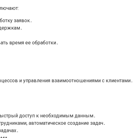
лючают:
ботку заявок․
адержкам․
ать время ее обработки․
роцессов и управления взаимоотношениями с клиентами․
я быстрый доступ к необходимым данным․
рудниками, автоматическое создание задач․
задачах․
ами․