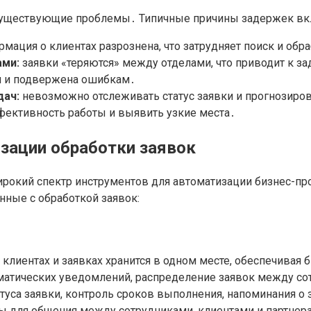
существующие проблемы․ Типичные причины задержек вк
мация о клиентах разрознена, что затрудняет поиск и обра
ами:
заявки «теряются» между отделами, что приводит к з
и и подвержена ошибкам․
дач:
невозможно отслеживать статус заявки и прогнозиров
фективность работы и выявить узкие места․
зации обработки заявок
ирокий спектр инструментов для автоматизации бизнес-п
нные с обработкой заявок:
клиентах и заявках хранится в одном месте, обеспечива
матических уведомлений, распределение заявок между сот
туса заявки, контроль сроков выполнения, напоминания о 
 для общения между сотрудниками, клиентами и партнер