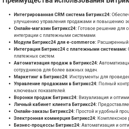
Преимущества использования Битрик
Интегрированная CRM система Битрикс24:
Обеспеч
улучшению управления продажами и повышению эф
Онлайн-магазин Битрикс24:
Готовое решение для с
интеграции с платежными системами.
Модули Битрикс24 для e-commerce:
Расширенный ф
Интеграция Битрикс24 с платежными системами:
платежных систем.
Автоматизация продаж в Битрикс24:
Автоматизация
сотрудников для более важных задач.
Маркетинг в Битрикс24:
Инструменты для проведен
Управление продажами в Битрикс24:
Полный контро
ключевых показателей.
Воронки продаж Битрикс24:
Визуализация и оптими
Личный кабинет клиента Битрикс24:
Предоставляет
Онлайн-заказы Битрикс24:
Простой и удобный проц
Электронная коммерция Битрикс24:
Комплексное р
Бизнес-процессы Битрикс24:
Автоматизация и опти