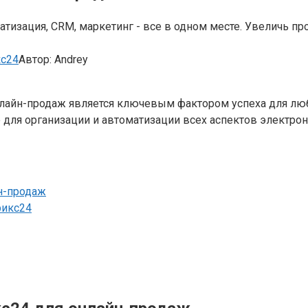
изация, CRM, маркетинг - все в одном месте. Увеличь прод
кс24
Автор:
Andrey
айн-продаж является ключевым фактором успеха для любо
 для организации и автоматизации всех аспектов электро
н-продаж
рикс24