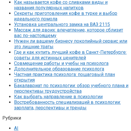
Как называется кофе со сливками виды и
названия популярных напитков
Секреты приготовления кофе в турке и выбор
идеального помола
Установка центрального замка на ВАЗ 2115
Массаж для двоих: впечатление, которое сблизит
вас по-настоящему
Нужен ли вашему бизнесу покопийный сервис или
это лишние траты
Где и как купить лучший кофе в Санкт-Петербурге:
советы для истинных ценителей
Совмещение работы и учебы на психолога
Дополнительное образование психолога
Частная практика психолога: пошаговый план
открытия
Бакалавриат по психологии: обзор учебного плана и
перспективы трудоустройства
Как выбрать направление в психологии
Востребованность специализаций в психологии:
зарплата, перспективы и тренды
Рубрики
AI