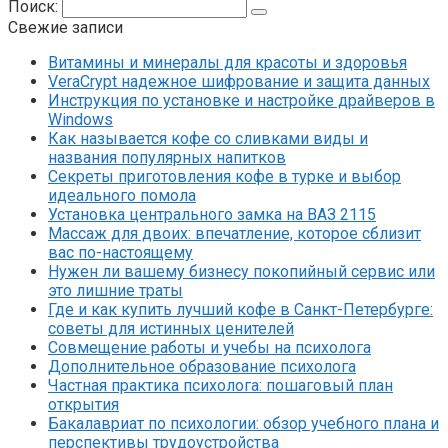
Поиск:
Свежие записи
Витамины и минералы для красоты и здоровья
VeraCrypt надежное шифрование и защита данных
Инструкция по установке и настройке драйверов в
Windows
Как называется кофе со сливками виды и
названия популярных напитков
Секреты приготовления кофе в турке и выбор
идеального помола
Установка центрального замка на ВАЗ 2115
Массаж для двоих: впечатление, которое сблизит
вас по-настоящему
Нужен ли вашему бизнесу покопийный сервис или
это лишние траты
Где и как купить лучший кофе в Санкт-Петербурге:
советы для истинных ценителей
Совмещение работы и учебы на психолога
Дополнительное образование психолога
Частная практика психолога: пошаговый план
открытия
Бакалавриат по психологии: обзор учебного плана и
перспективы трудоустройства