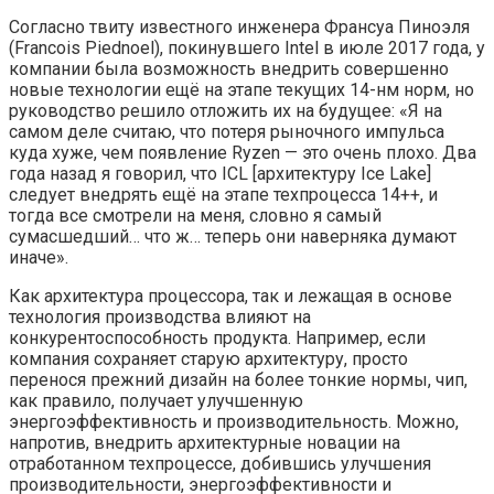
Согласно твиту известного инженера Франсуа Пиноэля
(Francois Piednoel), покинувшего Intel в июле 2017 года, у
компании была возможность внедрить совершенно
новые технологии ещё на этапе текущих 14-нм норм, но
руководство решило отложить их на будущее: «Я на
самом деле считаю, что потеря рыночного импульса
куда хуже, чем появление Ryzen — это очень плохо. Два
года назад я говорил, что ICL [архитектуру Ice Lake]
следует внедрять ещё на этапе техпроцесса 14++, и
тогда все смотрели на меня, словно я самый
сумасшедший… что ж… теперь они наверняка думают
иначе».
Как архитектура процессора, так и лежащая в основе
технология производства влияют на
конкурентоспособность продукта. Например, если
компания сохраняет старую архитектуру, просто
перенося прежний дизайн на более тонкие нормы, чип,
как правило, получает улучшенную
энергоэффективность и производительность. Можно,
напротив, внедрить архитектурные новации на
отработанном техпроцессе, добившись улучшения
производительности, энергоэффективности и