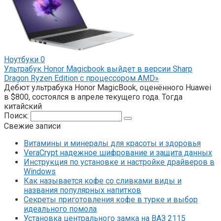
Ноутбуки
0
Ультрабук Honor Magicbook выйдет в версии Sharp
Dragon Ryzen Edition с процессором AMD»
Дебют ультрабука Honor MagicBook, оценённого Huawei
в $800, состоялся в апреле текущего года. Тогда
китайский
Поиск:
Свежие записи
Витамины и минералы для красоты и здоровья
VeraCrypt надежное шифрование и защита данных
Инструкция по установке и настройке драйверов в
Windows
Как называется кофе со сливками виды и
названия популярных напитков
Секреты приготовления кофе в турке и выбор
идеального помола
Установка центрального замка на ВАЗ 2115