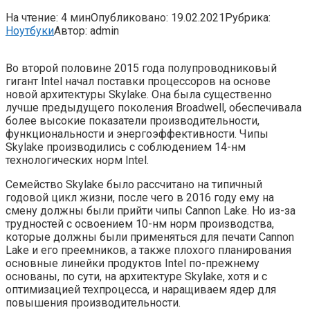
На чтение:
4 мин
Опубликовано:
19.02.2021
Рубрика:
Ноутбуки
Автор:
admin
Во второй половине 2015 года полупроводниковый
гигант Intel начал поставки процессоров на основе
новой архитектуры Skylake. Она была существенно
лучше предыдущего поколения Broadwell, обеспечивала
более высокие показатели производительности,
функциональности и энергоэффективности. Чипы
Skylake производились с соблюдением 14-нм
технологических норм Intel.
Семейство Skylake было рассчитано на типичный
годовой цикл жизни, после чего в 2016 году ему на
смену должны были прийти чипы Cannon Lake. Но из-за
трудностей с освоением 10-нм норм производства,
которые должны были применяться для печати Cannon
Lake и его преемников, а также плохого планирования
основные линейки продуктов Intel по-прежнему
основаны, по сути, на архитектуре Skylake, хотя и с
оптимизацией техпроцесса, и наращиваем ядер для
повышения производительности.