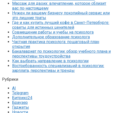
Массаж для двоих: впечатление, которое сблизит
вас по-настоящему
Нужен ли вашему бизнесу покопийный сервис или
это лишние траты
Где и как купить лучший кофе в Санкт-Петербурге:
советы для истинных ценителей
Совмещение работы и учебы на психолога
Дополнительное образование психолога
Частная практика психолога: пошаговый план
открытия
Бакалавриат по психологии: обзор учебного плана и
перспективы трудоустройства
Как выбрать направление в психологии
Востребованность специализаций в психологии:
зарплата, перспективы и тренды
Рубрики
AI
Telegram
Битрикс24
Браузер
Гаджеты
Новости