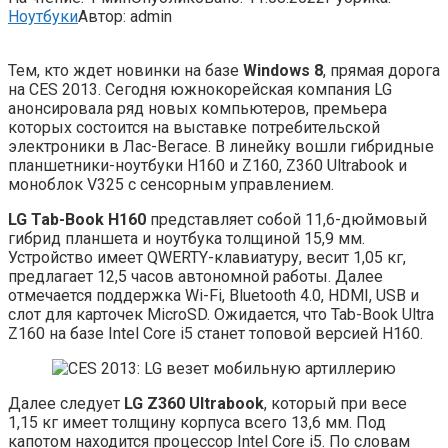
Ноутбуки
Автор:
admin
Тем, кто ждет новинки на базе
Windows 8
, прямая дорога
на CES 2013. Сегодня южнокорейская компания LG
анонсировала ряд новых компьютеров, премьера
которых состоится на выставке потребительской
электроники в Лас-Вегасе. В линейку вошли гибридные
планшетники-ноутбуки H160 и Z160, Z360
Ultrabook и
моноблок V325 с сенсорным управлением.
LG Tab-Book H160
представляет собой 11,6-дюймовый
гибрид планшета и ноутбука толщиной 15,9 мм.
Устройство имеет QWERTY-клавиатуру, весит 1,05 кг,
предлагает 12,5 часов автономной работы. Далее
отмечается поддержка Wi-Fi, Bluetooth 4.0, HDMI, USB и
слот для карточек MicroSD. Ожидается, что Tab-Book Ultra
Z160 на базе Intel Core i5 станет топовой версией H160.
Далее следует
LG Z360 Ultrabook
, который при весе
1,15 кг имеет толщину корпуса всего 13,6 мм. Под
капотом находится процессор Intel Core i5. По словам