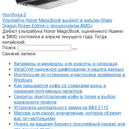
Ноутбуки
0
Ультрабук Honor Magicbook выйдет в версии Sharp
Dragon Ryzen Edition с процессором AMD»
Дебют ультрабука Honor MagicBook, оценённого Huawei
в $800, состоялся в апреле текущего года. Тогда
китайский
Поиск:
Свежие записи
Витамины и минералы для красоты и здоровья
VeraCrypt надежное шифрование и защита данных
Инструкция по установке и настройке драйверов в
Windows
Как называется кофе со сливками виды и
названия популярных напитков
Секреты приготовления кофе в турке и выбор
идеального помола
Установка центрального замка на ВАЗ 2115
Массаж для двоих: впечатление, которое сблизит
вас по-настоящему
Нужен ли вашему бизнесу покопийный сервис или