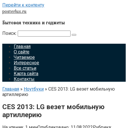
Перейти к контенту
posterlux.ru
Бытовая техника и гаджеты
Поиск:
Главная
О сайте
Читаемое
Интересное
Все статьи
Карта сайта
Контакты
Главная
»
Ноутбуки
»
CES 2013: LG везет мобильную
артиллерию
CES 2013: LG везет мобильную
артиллерию
На чтение:
1 мин
Опубликовано:
11.08.2022
Рубрика: