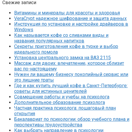
Свежие записи
Витамины и минералы для красоты и здоровья
VeraCrypt надежное шифрование и защита данных
Инструкция по установке и настройке драйверов в
Windows
Как называется кофе со сливками виды и
названия популярных напитков
Секреты приготовления кофе в турке и выбор
идеального помола
Установка центрального замка на ВАЗ 2115
Массаж для двоих: впечатление, которое сблизит
вас по-настоящему
Нужен ли вашему бизнесу покопийный сервис или
это лишние траты
Где и как купить лучший кофе в Санкт-Петербурге:
советы для истинных ценителей
Совмещение работы и учебы на психолога
Дополнительное образование психолога
Частная практика психолога: пошаговый план
открытия
Бакалавриат по психологии: обзор учебного плана и
перспективы трудоустройства
Как выбрать направление в психологии