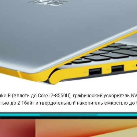
ake R (вплоть до Core i7-8550U), графический ускоритель N
ью до 2 Тбайт и твердотельный накопитель ёмкостью до 5