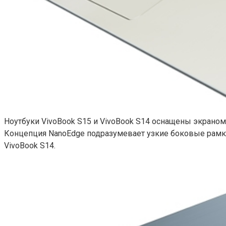
Ноутбуки VivoBook S15 и VivoBook S14 оснащены экраном 
Концепция NanoEdge подразумевает узкие боковые рамки,
VivoBook S14.