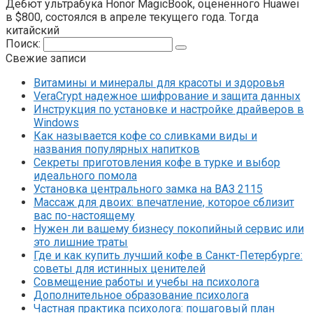
Дебют ультрабука Honor MagicBook, оценённого Huawei
в $800, состоялся в апреле текущего года. Тогда
китайский
Поиск:
Свежие записи
Витамины и минералы для красоты и здоровья
VeraCrypt надежное шифрование и защита данных
Инструкция по установке и настройке драйверов в
Windows
Как называется кофе со сливками виды и
названия популярных напитков
Секреты приготовления кофе в турке и выбор
идеального помола
Установка центрального замка на ВАЗ 2115
Массаж для двоих: впечатление, которое сблизит
вас по-настоящему
Нужен ли вашему бизнесу покопийный сервис или
это лишние траты
Где и как купить лучший кофе в Санкт-Петербурге:
советы для истинных ценителей
Совмещение работы и учебы на психолога
Дополнительное образование психолога
Частная практика психолога: пошаговый план