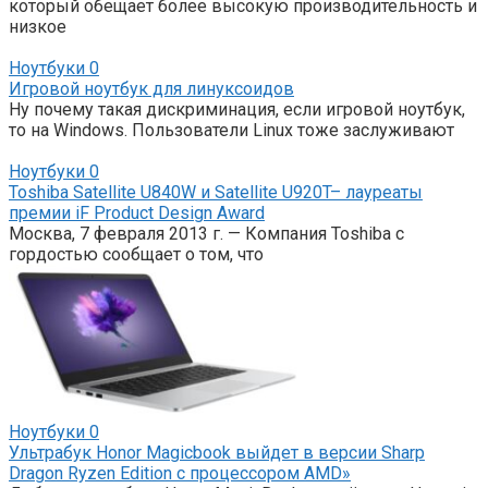
который обещает более высокую производительность и
низкое
Ноутбуки
0
Игровой ноутбук для линуксоидов
Ну почему такая дискриминация, если игровой ноутбук,
то на Windows. Пользователи Linux тоже заслуживают
Ноутбуки
0
Toshiba Satellite U840W и Satellite U920T– лауреаты
премии iF Product Design Award
Москва, 7 февраля 2013 г. — Компания Toshiba с
гордостью сообщает о том, что
Ноутбуки
0
Ультрабук Honor Magicbook выйдет в версии Sharp
Dragon Ryzen Edition с процессором AMD»