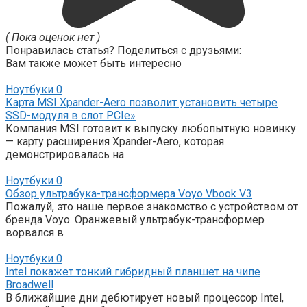
( Пока оценок нет )
Понравилась статья? Поделиться с друзьями:
Вам также может быть интересно
Ноутбуки
0
Карта MSI Xpander-Aero позволит установить четыре
SSD-модуля в слот PCIe»
Компания MSI готовит к выпуску любопытную новинку
— карту расширения Xpander-Aero, которая
демонстрировалась на
Ноутбуки
0
Обзор ультрабука-трансформера Voyo Vbook V3
Пожалуй, это наше первое знакомство с устройством от
бренда Voyo. Оранжевый ультрабук-трансформер
ворвался в
Ноутбуки
0
Intel покажет тонкий гибридный планшет на чипе
Broadwell
В ближайшие дни дебютирует новый процессор Intel,