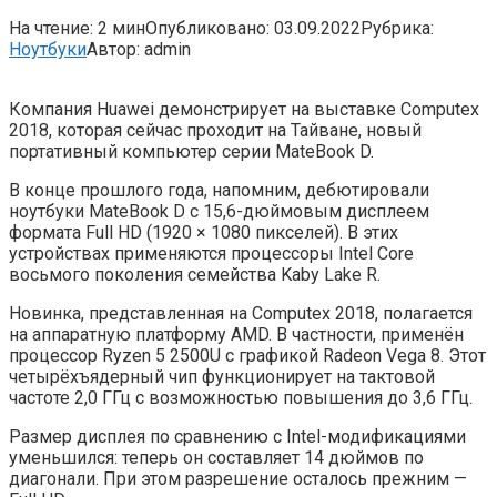
На чтение:
2 мин
Опубликовано:
03.09.2022
Рубрика:
Ноутбуки
Автор:
admin
Компания Huawei демонстрирует на выставке Computex
2018, которая сейчас проходит на Тайване, новый
портативный компьютер серии MateBook D.
В конце прошлого года, напомним, дебютировали
ноутбуки MateBook D с 15,6-дюймовым дисплеем
формата Full HD (1920 × 1080 пикселей). В этих
устройствах применяются процессоры Intel Core
восьмого поколения семейства Kaby Lake R.
Новинка, представленная на Computex 2018, полагается
на аппаратную платформу AMD. В частности, применён
процессор Ryzen 5 2500U с графикой Radeon Vega 8. Этот
четырёхъядерный чип функционирует на тактовой
частоте 2,0 ГГц с возможностью повышения до 3,6 ГГц.
Размер дисплея по сравнению с Intel-модификациями
уменьшился: теперь он составляет 14 дюймов по
диагонали. При этом разрешение осталось прежним —