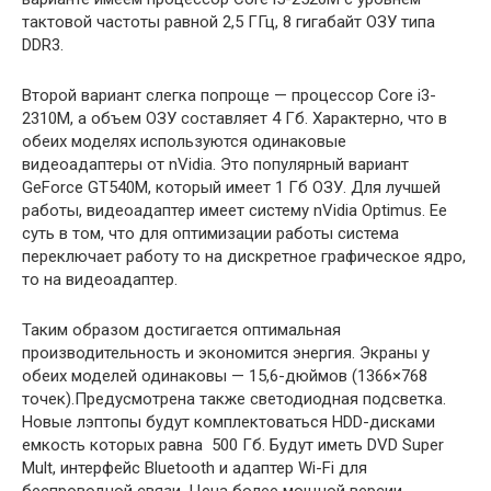
тактовой частоты равной 2,5 ГГц, 8 гигабайт
ОЗУ типа
DDR3.
Второй вариант слегка попроще — процессор Core i3-
2310M, а объем ОЗУ составляет 4 Гб. Характерно, что в
обеих моделях используются одинаковые
видеоадаптеры от nVidia. Это популярный вариант
GeForce GT540M, который имеет 1 Гб ОЗУ. Для лучшей
работы, видеоадаптер имеет систему nVidia Optimus. Ее
суть в том, что для оптимизации работы система
переключает работу то на дискретное графическое ядро,
то на видеоадаптер.
Таким образом достигается оптимальная
производительность и экономится энергия. Экраны у
обеих моделей одинаковы — 15,6-дюймов (1366×768
точек).Предусмотрена также светодиодная подсветка.
Новые лэптопы будут комплектоваться HDD-дисками
емкость которых равна 500 Гб. Будут иметь DVD Super
Mult, интерфейс Bluetooth и адаптер Wi-Fi для