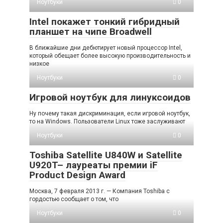
Ноутбуки
0
Intel покажет тонкий гибридный
планшет на чипе Broadwell
В ближайшие дни дебютирует новый процессор Intel,
который обещает более высокую производительность и
низкое
Ноутбуки
0
Игровой ноутбук для линуксоидов
Ну почему такая дискриминация, если игровой ноутбук,
то на Windows. Пользователи Linux тоже заслуживают
Ноутбуки
0
Toshiba Satellite U840W и Satellite
U920T– лауреаты премии iF
Product Design Award
Москва, 7 февраля 2013 г. — Компания Toshiba с
гордостью сообщает о том, что
Ноутбуки
0