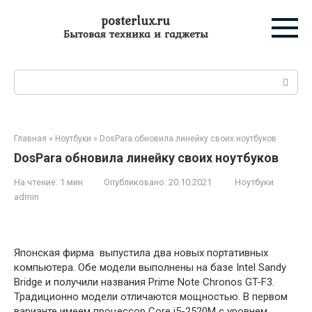
Перейти
posterlux.ru
к
Бытовая техника и гаджеты
контенту
Поиск:
Главная
»
Ноутбуки
»
DosPara обновила линейку своих ноутбуков
DosPara обновила линейку своих ноутбуков
На чтение:
1 мин
Опубликовано:
20.10.2021
Ноутбуки
admin
Японская фирма выпустила два новых портативных
компьютера. Обе модели выполнены на базе Intel Sandy
Bridge и получили названия Prime Note Chronos GT-F3.
Традиционно модели отличаются мощностью. В первом
варианте имеем процессор Core i5-2520M с уровнем