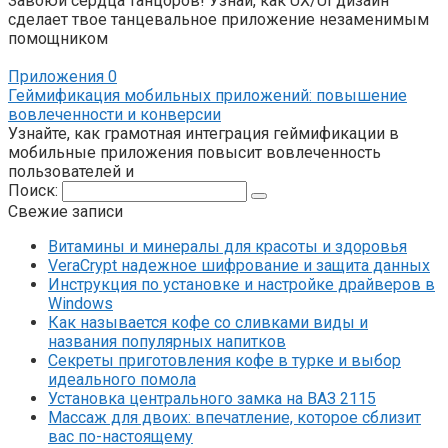
Завоюй сердца танцоров! Узнай, как UX/UI дизайн
сделает твое танцевальное приложение незаменимым
помощником
Приложения
0
Геймификация мобильных приложений: повышение
вовлеченности и конверсии
Узнайте, как грамотная интеграция геймификации в
мобильные приложения повысит вовлеченность
пользователей и
Поиск:
Свежие записи
Витамины и минералы для красоты и здоровья
VeraCrypt надежное шифрование и защита данных
Инструкция по установке и настройке драйверов в
Windows
Как называется кофе со сливками виды и
названия популярных напитков
Секреты приготовления кофе в турке и выбор
идеального помола
Установка центрального замка на ВАЗ 2115
Массаж для двоих: впечатление, которое сблизит
вас по-настоящему