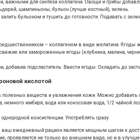
и, важными для синтеза коллагена. Овощи и грибы добав
ьдерей, шампиньоны, бульон (лучше костный), зелень.
залить бульоном и тушить до готовности. Подавать с зеле
о предшественником – коллагеном в виде желатина. Ягоды
вежие или замороженные ягоды (клубника, малина, черника
, добавив подсластитель. Ввести ягоды. Охладить до заст
уроновой кислотой
ов полезных веществ и увлажнения кожи. Можно добавить
на, немного имбиря, вода или кокосовая вода, 1/2 чайной
однородной консистенции. Употреблять сразу.
 в ваш ежедневный рацион является мощным шагом к дос
е, проявляется не только во внешнем виде, но и в улучше