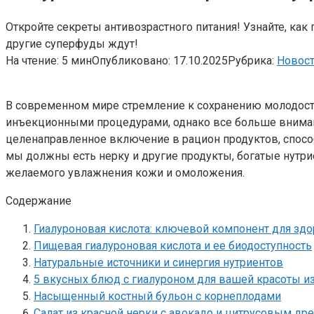
Откройте секреты антивозрастного питания! Узнайте, как
другие суперфуды ждут!
На чтение:
5 мин
Опубликовано:
17.10.2025
Рубрика:
Новос
В современном мире стремление к сохранению молодости 
инъекционными процедурами, однако все больше внимани
целенаправленное включение в рацион продуктов, спосо
мы должны есть нерку и другие продукты, богатые нутр
желаемого увлажнения кожи и омоложения.
Содержание
Гиалуроновая кислота: ключевой компонент для здо
Пищевая гиалуроновая кислота и ее биодоступность
Натуральные источники и синергия нутриентов
5 вкусных блюд с гиалуроном для вашей красоты и
Насыщенный костный бульон с корнеплодами
Салат из красной нерки с авокадо и цитрусовым др