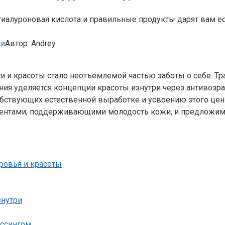
 гиалуроновая кислота и правильные продукты дарят вам е
ти
Автор:
Andrey
и красоты стало неотъемлемой частью заботы о себе. Тра
я уделяется концепции красоты изнутри через антивозра
бствующих естественной выработке и усвоению этого ценн
иентами, поддерживающими молодость кожи, и предложим 
ровья и красоты
знутри
ессингом