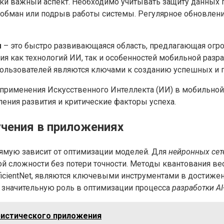
ки важный аспект. Необходимо учитывать защиту данных
на обман или подрыв работы системы. Регулярное обновле
м
– это быстро развивающаяся область, предлагающая огр
ия как технологий ИИ, так и особенностей мобильной раз
 пользователей являются ключами к созданию успешных и 
именения Искусственного Интеллекта (ИИ) в мобильной 
ения развития и критические факторы успеха.
чения в приложениях
ямую зависит от оптимизации моделей. Для
нейронных сет
 сложности без потери точности. Методы квантования вес
EfficientNet, являются ключевыми инструментами в достиж
ает значительную роль в оптимизации процесса
разработки A
ристического приложения