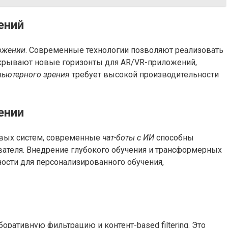
ений
ожении
. Современные технологии позволяют реализовать
ткрывают новые горизонты для AR/VR-приложений,
ьютерного зрения
требует высокой производительности
ении
овых систем, современные
чат-боты с ИИ
способны
вателя. Внедрение глубокого обучения и трансформерных
ности для персонализированного обучения,
ративную фильтрацию и контент-based filtering. Это