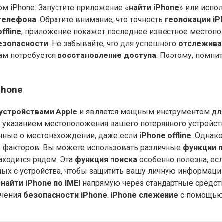
ном iPhone. Запустите приложение «
найти iPhone
» или испо
телефона
. Обратите внимание, что точность
геолокации iP
offline
, приложение покажет последнее известное местоп
езопасности
. Не забывайте, что для успешного
отслежива
вам потребуется
восстановление доступа
. Поэтому, помни
Phone
устройствами Apple
и является мощным инструментом д
у с указанием местоположения вашего потерянного устройст
данные о местонахождении, даже если
iPhone offline
. Однако
их факторов. Вы можете использовать различные
функции 
находится рядом. Эта
функция поиска
особенно полезна, есл
ых с устройства, чтобы защитить вашу личную информаци
и
найти iPhone по IMEI
напрямую через стандартные средст
ечения
безопасности iPhone
.
iPhone слежение
с помощью