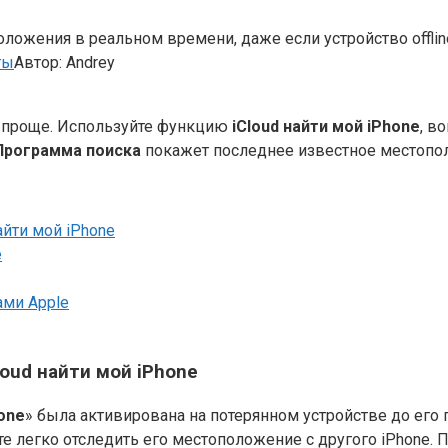
ложения в реальном времени, даже если устройство offline
ты
Автор:
Andrey
 проще. Используйте функцию
iCloud найти мой iPhone
, в
Программа поиска
покажет последнее известное местопо
йти мой iPhone
e
ами Apple
ud найти мой iPhone
hone
» была активирована на потерянном устройстве до его
е легко отследить его местоположение с другого iPhone. П