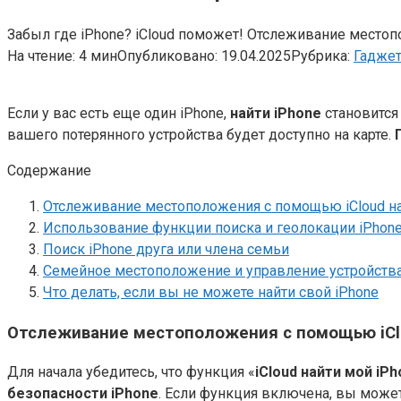
Забыл где iPhone? iCloud поможет! Отслеживание местопо
На чтение:
4 мин
Опубликовано:
19.04.2025
Рубрика:
Гадже
Если у вас есть еще один iPhone,
найти iPhone
становится
вашего потерянного устройства будет доступно на карте.
Содержание
Отслеживание местоположения с помощью iCloud на
Использование функции поиска и геолокации iPhon
Поиск iPhone друга или члена семьи
Семейное местоположение и управление устройств
Что делать, если вы не можете найти свой iPhone
Отслеживание местоположения с помощью iClo
Для начала убедитесь, что функция «
iCloud найти мой iP
безопасности iPhone
. Если функция включена, вы может