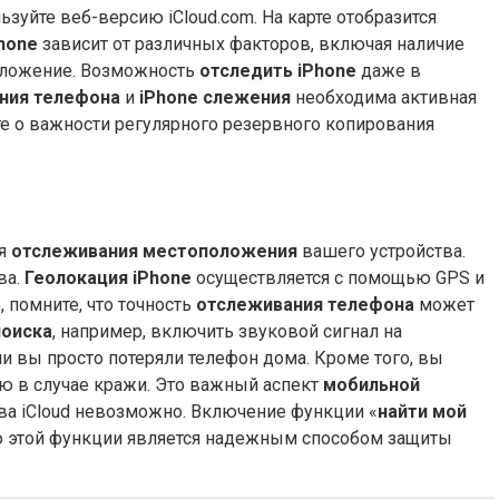
льзуйте веб-версию iCloud.com. На карте отобразится
hone
зависит от различных факторов, включая наличие
оложение. Возможность
отследить iPhone
даже в
ния телефона
и
iPhone слежения
необходима активная
те о важности регулярного резервного копирования
ля
отслеживания местоположения
вашего устройства.
ва.
Геолокация iPhone
осуществляется с помощью GPS и
, помните, что точность
отслеживания телефона
может
поиска
, например, включить звуковой сигнал на
и вы просто потеряли телефон дома. Кроме того, вы
ю в случае кражи. Это важный аспект
мобильной
ва iCloud невозможно. Включение функции «
найти мой
 этой функции является надежным способом защиты