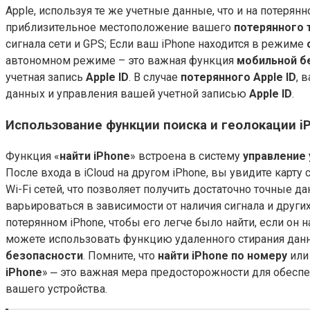
Apple, используя те же учетные данные, что и на потерян
приблизительное местоположение вашего
потерянного 
сигнала сети и GPS; Если ваш iPhone находится в режиме
автономном режиме – это важная функция
мобильной б
учетная запись
Apple ID
. В случае
потерянного Apple ID
, 
данных и управления вашей учетной записью
Apple ID
.
Использование функции поиска и геолокации i
Функция «
найти iPhone
» встроена в систему
управление 
После входа в iCloud на другом iPhone, вы увидите карт
Wi-Fi сетей, что позволяет получить достаточно точные 
варьироваться в зависимости от наличия сигнала и друг
потерянном iPhone, чтобы его легче было найти, если он 
можете использовать функцию удаленного стирания данн
безопасности
. Помните, что
найти iPhone по номеру
ил
iPhone
» ⎼ это важная мера предосторожности для обесп
вашего устройства.