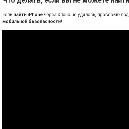
Что делать, если вы не можете найти
Если
найти iPhone
через iCloud не удалось, проверьте п
мобильной безопасности
!