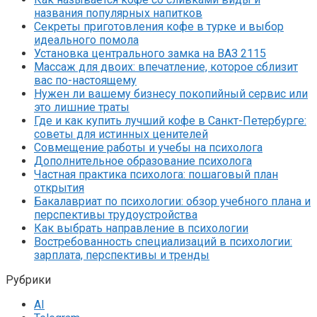
названия популярных напитков
Секреты приготовления кофе в турке и выбор
идеального помола
Установка центрального замка на ВАЗ 2115
Массаж для двоих: впечатление, которое сблизит
вас по-настоящему
Нужен ли вашему бизнесу покопийный сервис или
это лишние траты
Где и как купить лучший кофе в Санкт-Петербурге:
советы для истинных ценителей
Совмещение работы и учебы на психолога
Дополнительное образование психолога
Частная практика психолога: пошаговый план
открытия
Бакалавриат по психологии: обзор учебного плана и
перспективы трудоустройства
Как выбрать направление в психологии
Востребованность специализаций в психологии:
зарплата, перспективы и тренды
Рубрики
AI