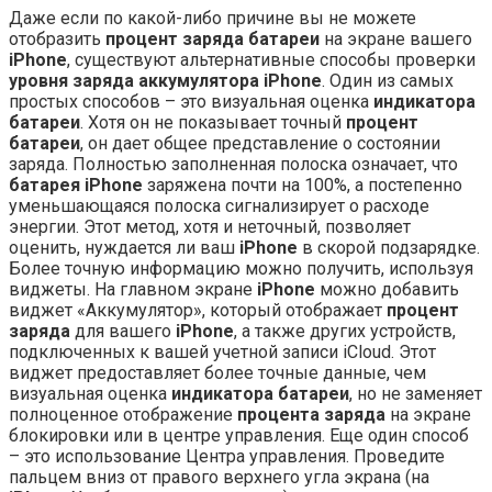
Даже если по какой-либо причине вы не можете
отобразить
процент заряда батареи
на экране вашего
iPhone
, существуют альтернативные способы проверки
уровня заряда аккумулятора iPhone
. Один из самых
простых способов – это визуальная оценка
индикатора
батареи
. Хотя он не показывает точный
процент
батареи
, он дает общее представление о состоянии
заряда. Полностью заполненная полоска означает, что
батарея iPhone
заряжена почти на 100%, а постепенно
уменьшающаяся полоска сигнализирует о расходе
энергии. Этот метод, хотя и неточный, позволяет
оценить, нуждается ли ваш
iPhone
в скорой подзарядке.
Более точную информацию можно получить, используя
виджеты. На главном экране
iPhone
можно добавить
виджет «Аккумулятор», который отображает
процент
заряда
для вашего
iPhone
, а также других устройств,
подключенных к вашей учетной записи iCloud. Этот
виджет предоставляет более точные данные, чем
визуальная оценка
индикатора батареи
, но не заменяет
полноценное отображение
процента заряда
на экране
блокировки или в центре управления. Еще один способ
– это использование Центра управления. Проведите
пальцем вниз от правого верхнего угла экрана (на