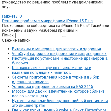
руководство по решению проблем с уведомлениями:
звук,
Гаджеты
0
Решение проблем с микрофоном iPhone 15 Plus
Плохо слышно собеседника на iPhone 15 Plus? Тихий или
искаженный звук? Разберем причины и
Поиск:
Свежие записи
Витамины и минералы для красоты и здоровья
VeraCrypt надежное шифрование и защита данных
Инструкция по установке и настройке драйверов в
Windows
Как называется кофе со сливками виды и
названия популярных напитков
Секреты приготовления кофе в турке и выбор
идеального помола
Установка центрального замка на ВАЗ 2115
Массаж для двоих: впечатление, которое сблизит
вас по-настоящему
Нужен ли вашему бизнесу покопийный сервис или
это лишние траты
Где и как купить лучший кофе в Санкт-Петербурге: