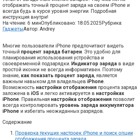
отображать точный процент заряда на своем iPhone и
всегда будь в курсе уровня энергии. Подробная
инструкция внутри!
На чтение:
6 мин
Опубликовано:
18.05.2025
Рубрика:
Гаджеты
Автор:
Andrey
Многие пользователи iPhone предпочитают видеть
точный
процент заряда батареи
. Это удобно для
планирования использования устройства и
своевременной подзарядки.
Индикатор заряда
в виде
простой иконки не всегда информативен. Поэтому
знание,
как показать процент заряда
, является
важным навыком для владельцев
iPhone
.
Возможность
настройки отображения
процента заряда
заложена в
iOS
и легко активируется в
настройках
iPhone
. Правильная
настройка отображения
позволит
всегда контролировать
уровень заряда
аккумулятора
iPhone
и избегать неожиданных разрядов.
Содержание
Проверка текущих настроек iPhone и поиск опции
отображения процента заряда