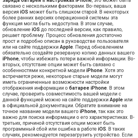
заряда батареи
в
настройках iPhone
, это может быть
связано с несколькими факторами. Во-первых, ваша
версия
iOS
может быть слишком старой. В некоторых
более ранних версиях операционной системы эта
функция могла быть недоступна. В этом случае,
обновление
iOS
до последней версии, как правило,
решает проблему. Процесс обновления достаточно
прост и подробно описан в руководстве пользователя
или на сайте поддержки
Apple
. Перед обновлением
обязательно создайте резервную копию данных вашего
iPhone
, чтобы избежать потери важной информации. Во-
вторых, отсутствие опции может быть связано с
особенностями конкретной модели
iPhone
. Хотя это
встречается реже, некоторые старые модели могут
иметь ограниченные возможности настройки
отображения информации о
батарее iPhone
. В этом
случае, проверить совместимость вашей модели с
данной функцией можно на сайте поддержки
Apple
или
в официальной документации. Обратите внимание на
точное название модели вашего
iPhone
, так как это
важно для поиска информации о его характеристиках. В-
третьих, причиной отсутствия опции может быть
программный сбой или ошибка в работе
iOS
. В таких
случаях, рекомендуется перезагрузить устройство. Если