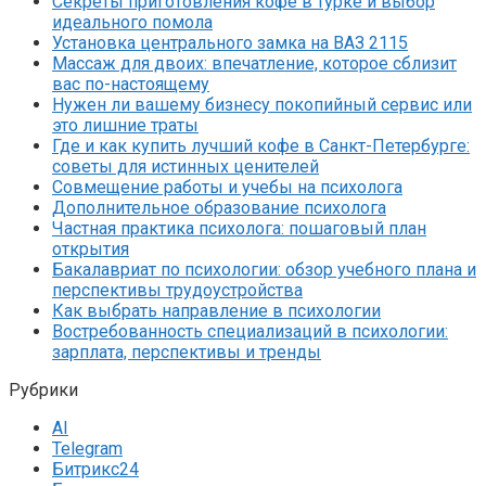
Секреты приготовления кофе в турке и выбор
идеального помола
Установка центрального замка на ВАЗ 2115
Массаж для двоих: впечатление, которое сблизит
вас по-настоящему
Нужен ли вашему бизнесу покопийный сервис или
это лишние траты
Где и как купить лучший кофе в Санкт-Петербурге:
советы для истинных ценителей
Совмещение работы и учебы на психолога
Дополнительное образование психолога
Частная практика психолога: пошаговый план
открытия
Бакалавриат по психологии: обзор учебного плана и
перспективы трудоустройства
Как выбрать направление в психологии
Востребованность специализаций в психологии:
зарплата, перспективы и тренды
Рубрики
AI
Telegram
Битрикс24