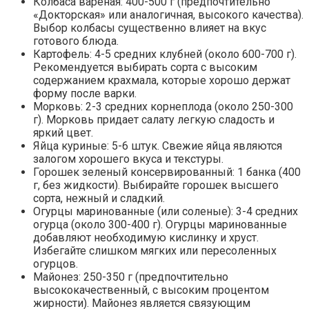
Колбаса вареная: 400-500 г (предпочтительно
«Докторская» или аналогичная, высокого качества).
Выбор колбасы существенно влияет на вкус
готового блюда.
Картофель: 4-5 средних клубней (около 600-700 г).
Рекомендуется выбирать сорта с высоким
содержанием крахмала, которые хорошо держат
форму после варки.
Морковь: 2-3 средних корнеплода (около 250-300
г). Морковь придает салату легкую сладость и
яркий цвет.
Яйца куриные: 5-6 штук. Свежие яйца являются
залогом хорошего вкуса и текстуры.
Горошек зеленый консервированный: 1 банка (400
г, без жидкости). Выбирайте горошек высшего
сорта, нежный и сладкий.
Огурцы маринованные (или соленые): 3-4 средних
огурца (около 300-400 г). Огурцы маринованные
добавляют необходимую кислинку и хруст.
Избегайте слишком мягких или пересоленных
огурцов.
Майонез: 250-350 г (предпочтительно
высококачественный, с высоким процентом
жирности). Майонез является связующим