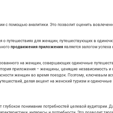
ии с помощью аналитики. Это позволит оценить вовлеченн
я о путешествиях для женщин‚ путешествующих в одиночку
ивного
продвижения приложения
является залогом успеха 
рованного на женщин‚ совершающих одиночные путешестви
итория приложения – женщины‚ ценящие независимость и с
сности женщин во время поездок. Поэтому‚ ключевым аспе
тешествий‚ делая акцент на женский туризм и одиночные 
т глубокое понимание потребностей целевой аудитории. Д
рактеристики‚ интересы и потребности. Это позволит тар