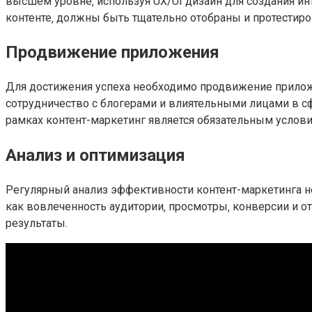
высшем уровне‚ используя UX/UI дизайн для создания и
контенте‚ должны быть тщательно отобраны и протестир
Продвижение приложения
Для достижения успеха необходимо продвижение приложе
сотрудничество с блогерами и влиятельными лицами в с
рамках контент-маркетинг является обязательным услов
Анализ и оптимизация
Регулярный анализ эффективности контент-маркетинга н
как вовлеченность аудитории‚ просмотры‚ конверсии и о
результаты.