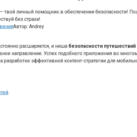
 твой личный помощник в обеспечении безопасности! Пол
ствуй без страха!
жения
Автор:
Andrey
тоянно расширяется‚ и ниша
безопасности путешествий
ивное направление. Успех подобного приложения во много
ена разработке эффективной контент-стратегии для мобиль
стей