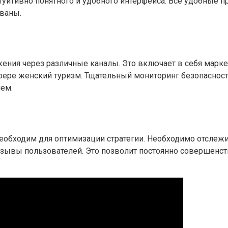
нтуитивно понятного и удобного интерфейса. Все удобные
ованы.
ния через различные каналы. Это включает в себя маркет
фере женский туризм. Тщательный мониторинг безопаснос
ием.
еобходим для оптимизации стратегии. Необходимо отслежи
тзывы пользователей. Это позволит постоянно совершенст