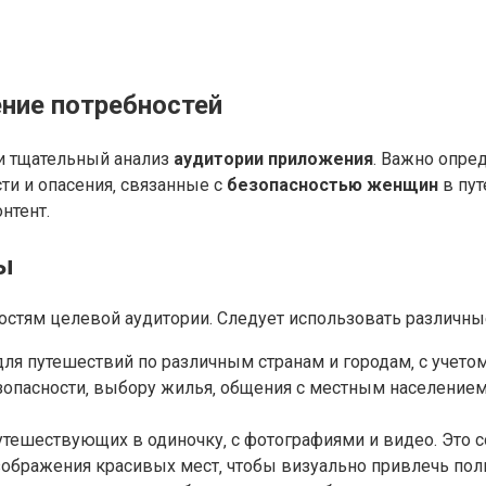
ение потребностей
и тщательный анализ
аудитории приложения
. Важно опре
ти и опасения‚ связанные с
безопасностью женщин
в пут
нтент.
ты
остям целевой аудитории. Следует использовать различн
ля путешествий по различным странам и городам‚ с учет
зопасности‚ выбору жилья‚ общения с местным населением
утешествующих в одиночку‚ с фотографиями и видео. Это с
ображения красивых мест‚ чтобы визуально привлечь пол