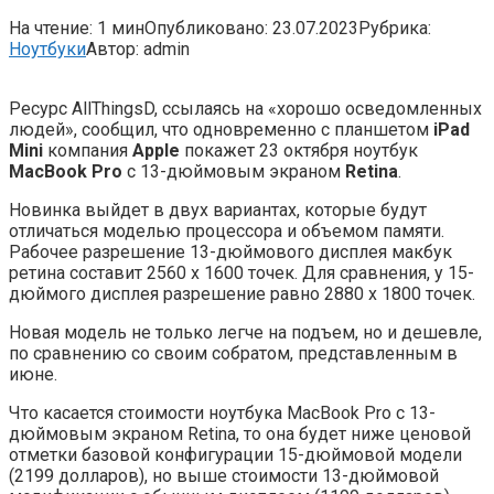
На чтение:
1 мин
Опубликовано:
23.07.2023
Рубрика:
Ноутбуки
Автор:
admin
Ресурс AllThingsD, ссылаясь на «хорошо осведомленных
людей», сообщил, что одновременно с планшетом
iPad
Mini
компания
Apple
покажет 23 октября ноутбук
MacBook Pro
с 13-дюймовым экраном
Retina
.
Новинка выйдет в двух вариантах, которые будут
отличаться моделью процессора и объемом
памяти.
Рабочее разрешение 13-дюймового дисплея макбук
ретина составит 2560 х 1600 точек. Для сравнения, у 15-
дюймого дисплея разрешение равно 2880 х 1800 точек.
Новая модель не только легче на подъем, но и дешевле,
по сравнению со своим собратом, представленным в
июне.
Что касается стоимости ноутбука MacBook Pro с 13-
дюймовым экраном Retina, то она будет ниже ценовой
отметки базовой конфигурации 15-дюймовой модели
(2199 долларов), но выше стоимости 13-дюймовой