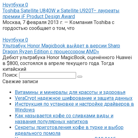
Ноутбуки
0
Toshiba Satellite U840W и Satellite U920T– лауреаты
премии iF Product Design Award
Москва, 7 февраля 2013 г. — Компания Toshiba с
гордостью сообщает о том, что
Ноутбуки
0
Ультрабук Honor Magicbook выйдет в версии Sharp
Dragon Ryzen Edition с процессором AMD»
Дебют ультрабука Honor MagicBook, оценённого Huawei
в $800, состоялся в апреле текущего года. Тогда
китайский
Поиск:
Свежие записи
Витамины и минералы для красоты и здоровья
VeraCrypt надежное шифрование и защита данных
Инструкция по установке и настройке драйверов в
Windows
Как называется кофе со сливками виды и
названия популярных напитков
Секреты приготовления кофе в турке и выбор
идеального помола