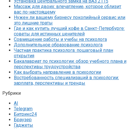
Установка центрального замка на ВАЗ 2115
Массаж для двоих: впечатление, которое сблизит
вас по-настоящему
Нужен ли вашему бизнесу покопийный сервис или
это лишние траты
Где и как купить лучший кофе в Санкт-Петербурге:
советы для истинных ценителей
Совмещение работы и учебы на психолога
Дополнительное образование психолога
Частная практика психолога: пошаговый план
открытия
Бакалавриат по психологии: обзор учебного плана и
перспективы трудоустройства
Как выбрать направление в психологии
Востребованность специализаций в психологии:
зарплата, перспективы и тренды
Рубрики
AI
Telegram
Битрикс24
Браузер
Гаджеты