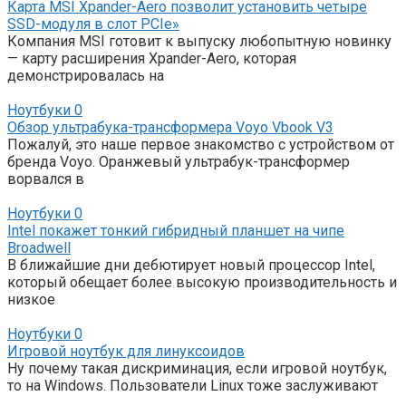
Карта MSI Xpander-Aero позволит установить четыре
SSD-модуля в слот PCIe»
Компания MSI готовит к выпуску любопытную новинку
— карту расширения Xpander-Aero, которая
демонстрировалась на
Ноутбуки
0
Обзор ультрабука-трансформера Voyo Vbook V3
Пожалуй, это наше первое знакомство с устройством от
бренда Voyo. Оранжевый ультрабук-трансформер
ворвался в
Ноутбуки
0
Intel покажет тонкий гибридный планшет на чипе
Broadwell
В ближайшие дни дебютирует новый процессор Intel,
который обещает более высокую производительность и
низкое
Ноутбуки
0
Игровой ноутбук для линуксоидов
Ну почему такая дискриминация, если игровой ноутбук,
то на Windows. Пользователи Linux тоже заслуживают