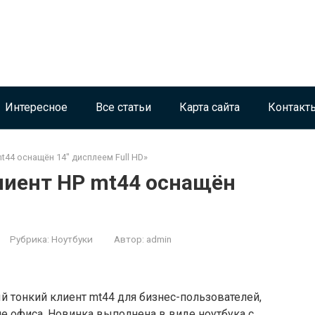
Интересное
Все статьи
Карта сайта
Контакт
44 оснащён 14″ дисплеем Full HD»
иент HP mt44 оснащён
Рубрика:
Ноутбуки
Автор:
admin
 тонкий клиент mt44 для бизнес-пользователей,
не офиса. Новинка выполнена в виде ноутбука с