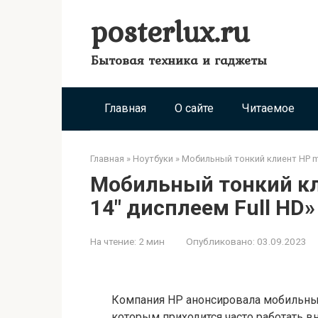
Перейти
posterlux.ru
к
контенту
Бытовая техника и гаджеты
Главная
О сайте
Читаемое
Главная
»
Ноутбуки
»
Мобильный тонкий клиент HP mt
Мобильный тонкий кл
14″ дисплеем Full HD»
На чтение:
2 мин
Опубликовано:
03.09.2023
Компания HP анонсировала мобильный
которым приходится часто работать в