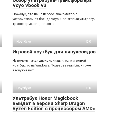
Обзор ультрабука-трансформера
Voyo Vbook V3
Пожалуй, это наше первое знакомство с
устройством от бренда Voyo. Оранжевый ультрабук-
трансформер ворвался в
я
Ноутбуки
0
Игровой ноутбук для линуксоидов
Ну почему такая дискриминация, если игровой
ноутбук, то на Windows. Пользователи Linux тоже
,
заслуживают
Ноутбуки
0
Ультрабук Honor Magicbook
выйдет в версии Sharp Dragon
Ryzen Edition с процессором AMD»