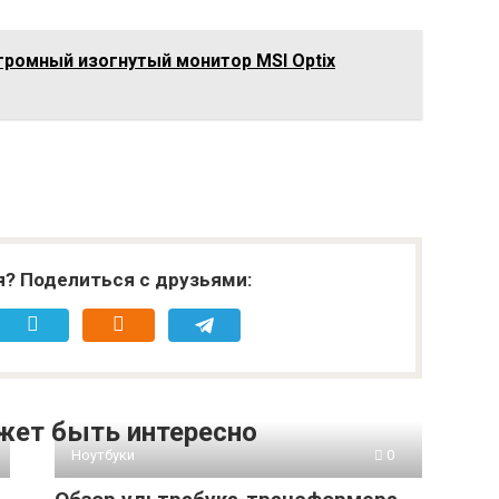
громный изогнутый монитор MSI Optix
я? Поделиться с друзьями:
жет быть интересно
Ноутбуки
0