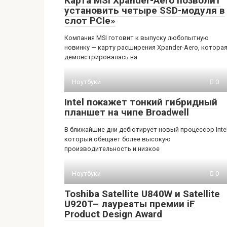
Карта MSI Xpander-Aero позволит
установить четыре SSD-модуля в
слот PCIe»
Компания MSI готовит к выпуску любопытную
новинку — карту расширения Xpander-Aero, котора
демонстрировалась на
Ноутбуки
0
Intel покажет тонкий гибридный
планшет на чипе Broadwell
В ближайшие дни дебютирует новый процессор Intel
который обещает более высокую
производительность и низкое
Ноутбуки
0
Toshiba Satellite U840W и Satellite
U920T– лауреаты премии iF
Product Design Award