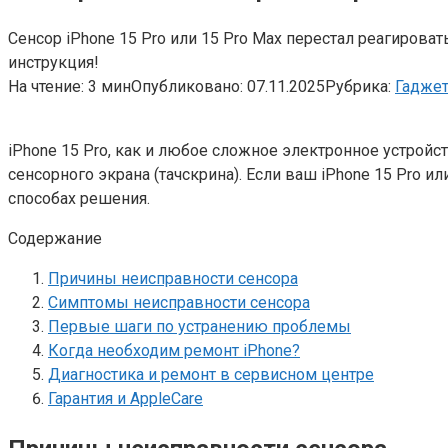
Сенсор iPhone 15 Pro или 15 Pro Max перестал реагиров
инструкция!
На чтение:
3 мин
Опубликовано:
07.11.2025
Рубрика:
Гадже
iPhone 15 Pro, как и любое сложное электронное устрой
сенсорного экрана (тачскрина). Если ваш iPhone 15 Pro и
способах решения.
Содержание
Причины неисправности сенсора
Симптомы неисправности сенсора
Первые шаги по устранению проблемы
Когда необходим ремонт iPhone?
Диагностика и ремонт в сервисном центре
Гарантия и AppleCare