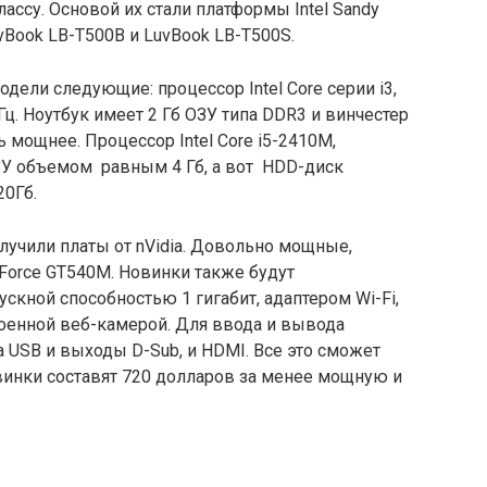
ассу. Основой их стали платформы Intel Sandy
vBook LB-T500B и LuvBook LB-T500S.
одели следующие: процессор Intel
Core серии i3,
Гц. Ноутбук имеет 2 Гб ОЗУ типа DDR3 и винчестер
 мощнее. Процессор Intel Core i5-2410M,
ОЗУ объемом равным 4 Гб, а вот HDD-диск
0Гб.
олучили платы от nVidia. Довольно мощные,
Force GT540M. Новинки также будут
скной способностью 1 гигабит, адаптером Wi-Fi,
оенной веб-камерой. Для ввода и вывода
 USB и выходы D-Sub, и HDMI. Все это сможет
овинки составят 720 долларов за менее мощную и