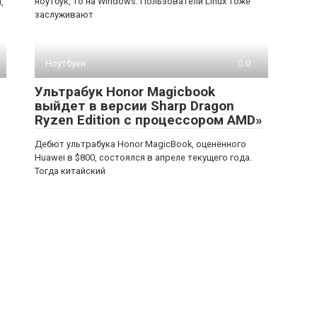
ноутбук, то на Windows. Пользователи Linux тоже
,
заслуживают
Ноутбуки
0
Ультрабук Honor Magicbook
выйдет в версии Sharp Dragon
Ryzen Edition с процессором AMD»
Дебют ультрабука Honor MagicBook, оценённого
Huawei в $800, состоялся в апреле текущего года.
Тогда китайский