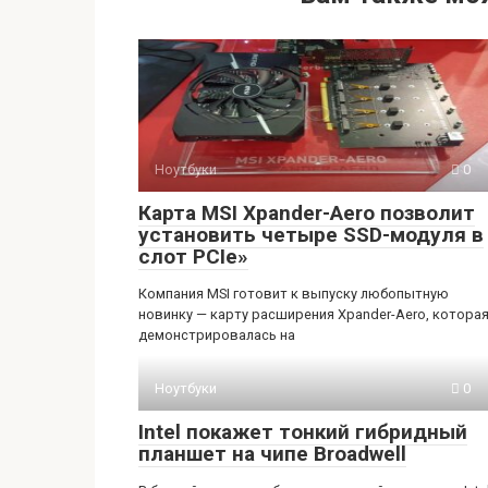
Ноутбуки
0
Карта MSI Xpander-Aero позволит
установить четыре SSD-модуля в
слот PCIe»
Компания MSI готовит к выпуску любопытную
новинку — карту расширения Xpander-Aero, котора
демонстрировалась на
Ноутбуки
0
Intel покажет тонкий гибридный
планшет на чипе Broadwell