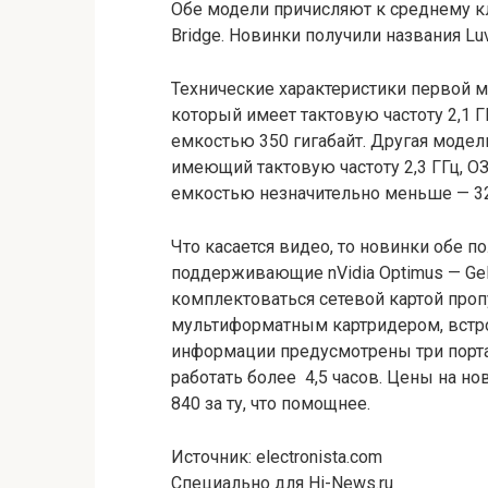
Обе модели причисляют к среднему кл
Bridge. Новинки получили названия Lu
Технические характеристики первой м
который имеет тактовую частоту 2,1 Г
емкостью 350 гигабайт. Другая модель
имеющий тактовую частоту 2,3 ГГц, 
емкостью незначительно меньше — 32
Что касается видео, то новинки обе п
поддерживающие nVidia Optimus — Ge
комплектоваться сетевой картой пропу
мультиформатным картридером, встр
информации предусмотрены три порта
работать более 4,5 часов. Цены на н
840 за ту, что помощнее.
Источник: electronista.com
Специально для Hi-News.ru