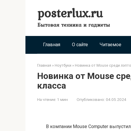
Перейти
posterlux.ru
к
контенту
Бытовая техника и гаджеты
Главная
О сайте
Читаемое
Главная
»
Ноутбуки
»
Новинка от Mouse среди лэпто
Новинка от Mouse сре
класса
На чтение:
1 мин
Опубликовано:
04.05.2024
В компании Mouse Computer выпустили