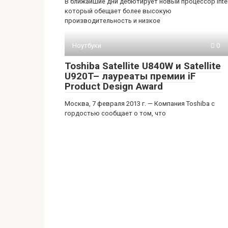
В ближайшие дни дебютирует новый процессор Intel
который обещает более высокую
производительность и низкое
Ноутбуки
0
Toshiba Satellite U840W и Satellite
U920T– лауреаты премии iF
Product Design Award
Москва, 7 февраля 2013 г. — Компания Toshiba с
гордостью сообщает о том, что