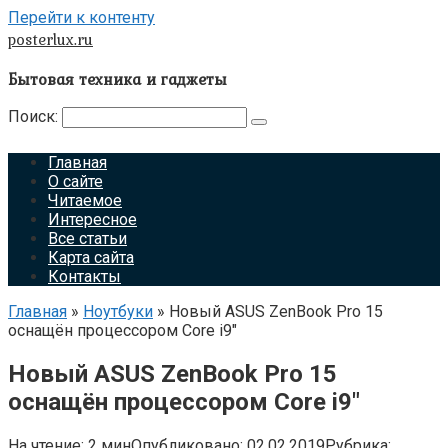
Перейти к контенту
posterlux.ru
Бытовая техника и гаджеты
Поиск:
Главная
О сайте
Читаемое
Интересное
Все статьи
Карта сайта
Контакты
Главная
»
Ноутбуки
»
Новый ASUS ZenBook Pro 15
оснащён процессором Core i9″
Новый ASUS ZenBook Pro 15
оснащён процессором Core i9″
На чтение:
2 мин
Опубликовано:
02.02.2019
Рубрика: