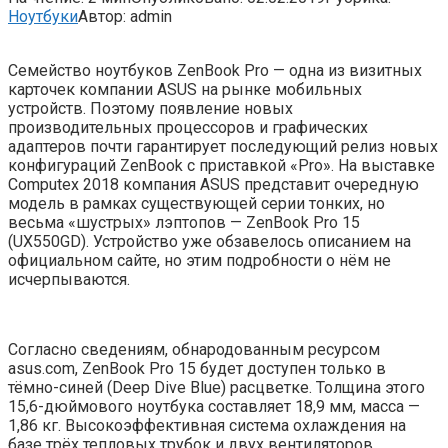
Ноутбуки
Автор:
admin
Семейство ноутбуков ZenBook Pro — одна из визитных
карточек компании ASUS на рынке мобильных
устройств. Поэтому появление новых
производительных процессоров и графических
адаптеров почти гарантирует последующий релиз новых
конфигураций ZenBook с приставкой «Pro». На выставке
Computex 2018 компания ASUS представит очередную
модель в рамках существующей серии тонких, но
весьма «шустрых» лэптопов — ZenBook Pro 15
(UX550GD). Устройство уже обзавелось описанием на
официальном сайте, но этим подробности о нём не
исчерпываются.
Согласно сведениям, обнародованным ресурсом
asus.com, ZenBook Pro 15 будет доступен только в
тёмно-синей (Deep Dive Blue) расцветке. Толщина этого
15,6-дюймового ноутбука составляет 18,9 мм, масса —
1,86 кг. Высокоэффективная система охлаждения на
базе трёх тепловых трубок и двух вентиляторов