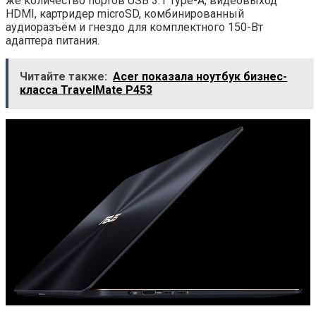
же количество портов USB 3.1 Type-A, видеовыход
HDMI, картридер microSD, комбинированный
аудиоразъём и гнездо для комплектного 150-Вт
адаптера питания.
Читайте также:
Acer показала ноутбук бизнес-
класса TravelMate P453