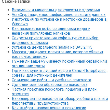
Свежие записи
Витамины и минералы для красоты и здоровья
VeraCrypt надежное шифрование и защита данных
Инструкция по установке и настройке драйверов в
Windows
Как называется кофе со сливками виды и
названия популярных напитков
Секреты приготовления кофе в турке и выбор
идеального помола
Установка центрального замка на ВАЗ 2115
Массаж для двоих: впечатление, которое сблизит
вас по-настоящему
Нужен ли вашему бизнесу покопийный сервис или
это лишние траты
Где и как купить лучший кофе в Санкт-Петербурге:
советы для истинных ценителей
Совмещение работы и учебы на психолога
Дополнительное образование психолога
Частная практика психолога: пошаговый план
открытия
Бакалавриат по психологии: обзор учебного плана и
перспективы трудоустройства
Как выбрать направление в психологии