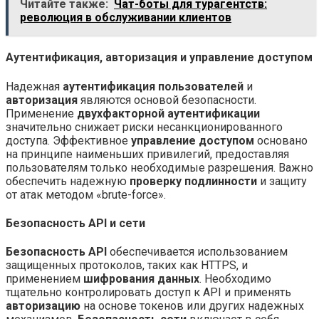
Читайте также:
Чат-боты для турагентств:
революция в обслуживании клиентов
Аутентификация, авторизация и управление доступом
Надежная
аутентификация пользователей
и
авторизация
являются основой безопасности.
Применение
двухфакторной аутентификации
значительно снижает риски несанкционированного
доступа. Эффективное
управление доступом
основано
на принципе наименьших привилегий, предоставляя
пользователям только необходимые разрешения. Важно
обеспечить надежную
проверку подлинности
и защиту
от атак методом «brute-force».
Безопасность API и сети
Безопасность API
обеспечивается использованием
защищенных протоколов, таких как HTTPS, и
применением
шифрования данных
. Необходимо
тщательно контролировать доступ к API и применять
авторизацию
на основе токенов или других надежных