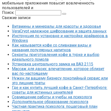
мобильные приложения повысит вовлеченность
пользователей и
Поиск:
Свежие записи
Витамины и минералы для красоты и здоровья
VeraCrypt надежное шифрование и защита данных
Инструкция по установке и настройке драйверов в
Windows
Как называется кофе со сливками виды и
названия популярных напитков
Секреты приготовления кофе в турке и выбор
идеального помола
Установка центрального замка на ВАЗ 2115
Массаж для двоих: впечатление, которое сблизит
вас по-настоящему
Нужен ли вашему бизнесу покопийный сервис или
это лишние траты
Где и как купить лучший кофе в Санкт-Петербурге:
советы для истинных ценителей
Совмещение работы и учебы на психолога
Дополнительное образование психолога
Частная практика психолога: пошаговый план