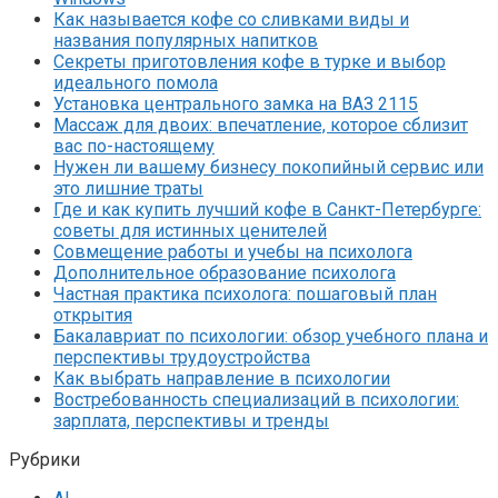
Как называется кофе со сливками виды и
названия популярных напитков
Секреты приготовления кофе в турке и выбор
идеального помола
Установка центрального замка на ВАЗ 2115
Массаж для двоих: впечатление, которое сблизит
вас по-настоящему
Нужен ли вашему бизнесу покопийный сервис или
это лишние траты
Где и как купить лучший кофе в Санкт-Петербурге:
советы для истинных ценителей
Совмещение работы и учебы на психолога
Дополнительное образование психолога
Частная практика психолога: пошаговый план
открытия
Бакалавриат по психологии: обзор учебного плана и
перспективы трудоустройства
Как выбрать направление в психологии
Востребованность специализаций в психологии:
зарплата, перспективы и тренды
Рубрики