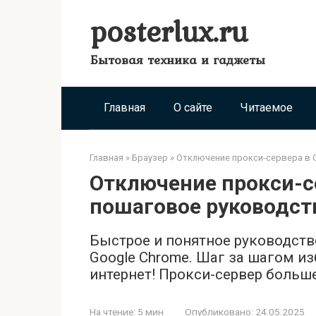
Перейти
posterlux.ru
к
контенту
Бытовая техника и гаджеты
Главная
О сайте
Читаемое
Главная
»
Браузер
»
Отключение прокси-сервера в 
Отключение прокси-се
пошаговое руководст
Быстрое и понятное руководств
Google Chrome. Шаг за шагом и
интернет! Прокси-сервер больше
На чтение:
5 мин
Опубликовано:
24.05.2025