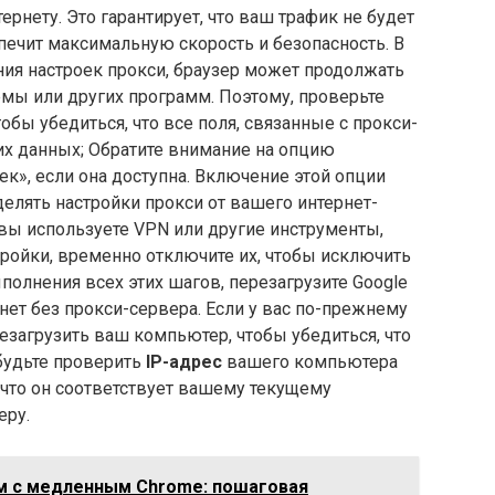
рнету. Это гарантирует, что ваш трафик не будет
спечит максимальную скорость и безопасность. В
ния настроек прокси, браузер может продолжать
темы или других программ. Поэтому, проверьте
тобы убедиться, что все поля, связанные с прокси-
их данных; Обратите внимание на опцию
к», если она доступна. Включение этой опции
елять настройки прокси от вашего интернет-
 вы используете VPN или другие инструменты,
ройки, временно отключите их, чтобы исключить
полнения всех этих шагов, перезагрузите Google
рнет без прокси-сервера. Если у вас по-прежнему
загрузить ваш компьютер, чтобы убедиться, что
абудьте проверить
IP-адрес
вашего компьютера
, что он соответствует вашему текущему
еру.
м с медленным Chrome: пошаговая