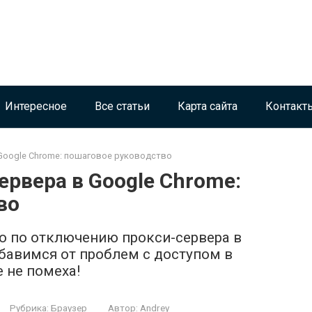
Интересное
Все статьи
Карта сайта
Контакт
Google Chrome: пошаговое руководство
рвера в Google Chrome:
во
о по отключению прокси-сервера в
збавимся от проблем с доступом в
 не помеха!
Рубрика:
Браузер
Автор:
Andrey