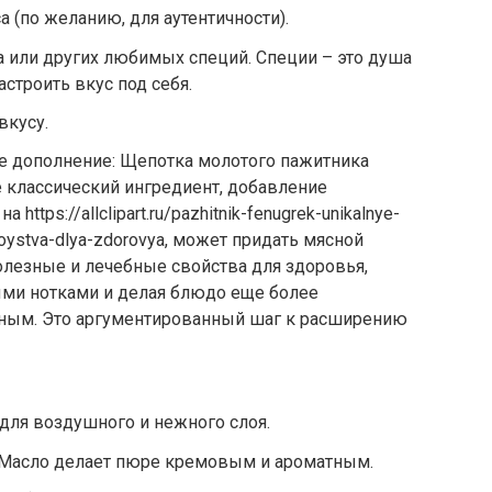
уса (по желанию, для аутентичности).
на или других любимых специй. Специи – это душа
строить вкус под себя.
вкусу.
е дополнение: Щепотка молотого пажитника
не классический ингредиент, добавление
 https://allclipart.ru/pazhitnik-fenugrek-unikalnye-
voystva-dlya-zdorovya, может придать мясной
олезные и лечебные свойства для здоровья,
ыми нотками и делая блюдо еще более
ьным. Это аргументированный шаг к расширению
 для воздушного и нежного слоя.
. Масло делает пюре кремовым и ароматным.