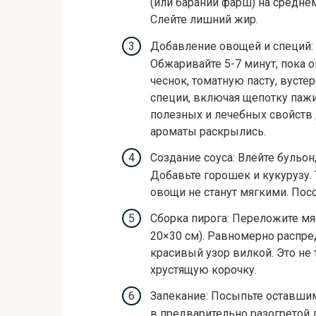
(или бараний фарш) на среднем
Слейте лишний жир.
Добавление овощей и специй: 
Обжаривайте 5-7 минут, пока 
чеснок, томатную пасту, вусте
специи, включая щепотку пажи
полезных и лечебных свойств 
ароматы раскрылись.
Создание соуса: Влейте бульон
Добавьте горошек и кукурузу. Т
овощи не станут мягкими. Посо
Сборка пирога: Переложите мя
20×30 см). Равномерно распре
красивый узор вилкой. Это не 
хрустящую корочку.
Запекание: Посыпьте оставшим
в предварительно разогретой д