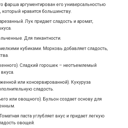
го фарша аргументирован его универсальностью
, который нравится большинству.
арезанный. Лук придает сладость и аромат,
куса.
ельченные. Для пикантности.
 мелкими кубиками. Морковь добавляет сладость,
тва.
женного). Сладкий горошек – неотъемлемый
 вкуса.
оженной или консервированной). Кукуруза
дополнительную сладость.
его или овощного). Бульон создает основу для
щенным.
. Томатная паста углубляет вкус и придает легкую
ладость овощей.