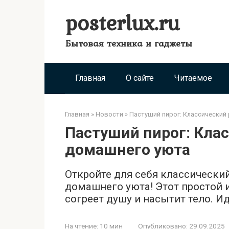
Перейти
posterlux.ru
к
контенту
Бытовая техника и гаджеты
Главная
О сайте
Читаемое
Главная
»
Новости
»
Пастуший пирог: Классический
Пастуший пирог: Кла
домашнего уюта
Откройте для себя классически
домашнего уюта! Этот простой 
согреет душу и насытит тело. И
На чтение:
10 мин
Опубликовано:
29.09.2025