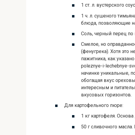
1 ст. л. вустерского со
1 ч. л. сушеного тимья
блюда, позволяющие на
Соль, черный перец по 
Смелое, но оправданно
(фенугрека). Хотя это 
пажитника, как указано на
poleznye-i-lechebnye-s
начинке уникальные, п
обогащая вкус орехов
интересным и питател
вкусовых горизонтов.
Для картофельного пюре:
1 кг картофеля. Основа
50 г сливочного масла