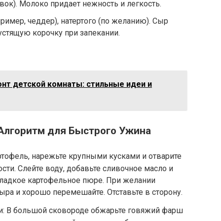
вок). Молоко придает нежность и легкость.
пример, чеддер), натертого (по желанию). Сыр
устящую корочку при запекании.
т детской комнаты: стильные идеи и
Алгоритм для Быстрого Ужина
ртофель, нарежьте крупными кусками и отварите
сти. Слейте воду, добавьте сливочное масло и
гладкое картофельное пюре. При желании
ыра и хорошо перемешайте. Отставьте в сторону.
и: В большой сковороде обжарьте говяжий фарш