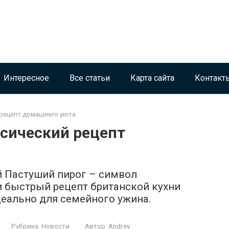
Интересное
Все статьи
Карта сайта
Контакт
 рецепт домашнего уюта
ссический рецепт
й Пастуший пирог – символ
и быстрый рецепт британской кухни
деально для семейного ужина.
Рубрика:
Новости
Автор:
Andrey