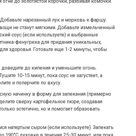
 огне до золотистой корочки, разбивая комочки.
Добавьте нарезанный лук и морковь к фаршу.
овощи не станут мягкими. Добавьте измельченный
рский соус (если используете) и выбранные
тника-фенугрека для придания уникальных,
для здоровья. Готовьте еще 1-2 минуты, чтобы
, доведите до кипения и уменьшите огонь.
ушите 10-15 минут, пока соус не загустеет, а
лите и поперчите по вкусу.
сную начинку в форму для запекания (примерно
делите сверху картофельное пюре, создавая
только эстетично, но и помогает образовать
ся натертым сыром (если используете). Запекать
о 190°C духовке в течение 25-30 минут, или пока