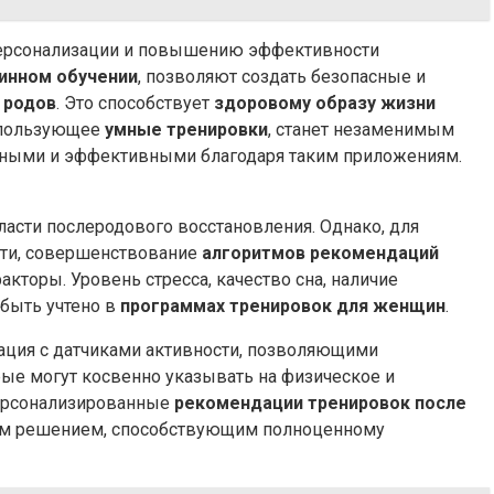
персонализации и повышению эффективности
инном обучении
, позволяют создать безопасные и
 родов
. Это способствует
здоровому образу жизни
спользующее
умные тренировки
, станет незаменимым
пными и эффективными благодаря таким приложениям.
сти послеродового восстановления. Однако, для
сти, совершенствование
алгоритмов рекомендаций
торы. Уровень стресса, качество сна, наличие
 быть учтено в
программах тренировок для женщин
.
ация с датчиками активности, позволяющими
орые могут косвенно указывать на физическое и
персонализированные
рекомендации тренировок после
ным решением, способствующим полноценному