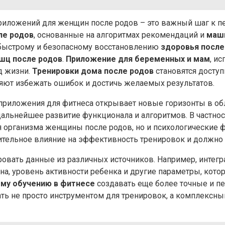
риложений для женщин после родов – это важный шаг к 
ле родов
, основанные на алгоритмах рекомендаций и
маш
быстрому и безопасному восстановлению
здоровья после
шц после родов
.
Приложение для беременных и мам
, и
д жизни.
Тренировки дома после родов
становятся досту
ляют избежать ошибок и достичь желаемых результатов.
иложения для фитнеса открывает новые горизонты в обла
альнейшее развитие функционала и алгоритмов. В частно
организма женщины после родов, но и психологические фак
чительное влияние на эффективность тренировок и должно
овать данные из различных источников. Например, интегр
сна, уровень активности ребенка и другие параметры, кот
му обучению в фитнесе
создавать еще более точные и 
ть не просто инструментом для тренировок, а комплекс