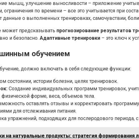
ение мышц, улучшение выносливости – приложение учиты
, ограничения по времени – все это учитывается при сост
 данные о выполненных тренировках, самочувствии, боли 
е может предсказывать
прогнозирование результатов т
вно и безопасно.
Адаптивные тренировки
– это ключ к ус
ашинным обучением
учение, должно включать в себя следующие функции:
м состоянии, истории болезни, целях тренировок.
ок:
Создание индивидуальных программ тренировок, учи
физической форме, веса, объемов тела.
зможность оставлять отзывы и корректировать программу
иями для отслеживания питания.
ка упражнений, подходящих для послеродового периода, с
и на натуральные продукты: стратегия формирования 