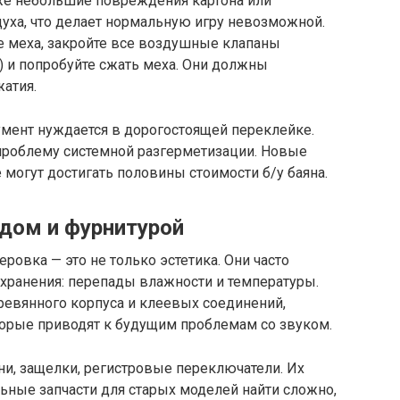
аже небольшие повреждения картона или
здуха, что делает нормальную игру невозможной.
е меха, закройте все воздушные клапаны
) и попробуйте сжать меха. Они должны
жатия.
умент нуждается в дорогостоящей переклейке.
проблему системной разгерметизации. Новые
е могут достигать половины стоимости б/у баяна.
дом и фурнитурой
ровка — это не только эстетика. Они часто
хранения: перепады влажности и температуры.
ревянного корпуса и клеевых соединений,
орые приводят к будущим проблемам со звуком.
ни, защелки, регистровые переключатели. Их
ьные запчасти для старых моделей найти сложно,