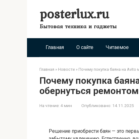
Перейти
posterlux.ru
к
контенту
Бытовая техника и гаджеты
Главная
О сайте
Читаемое
Главная
»
Новости
»
Почему покупка баяна на Avit
Почему покупка баяна
обернуться ремонтом
На чтение:
4 мин
Опубликовано:
14.11.2025
Решение приобрести баян — это перв
забытому увлечению. Естественно, в