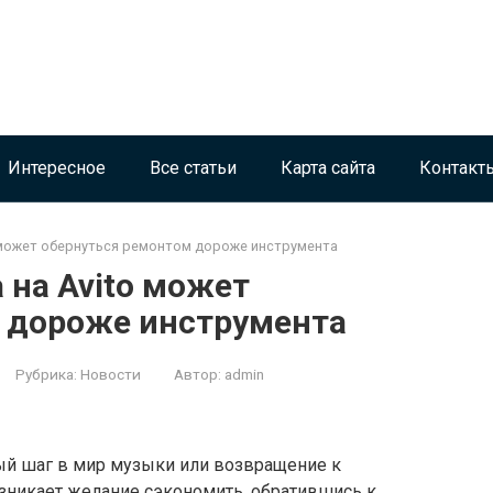
Интересное
Все статьи
Карта сайта
Контакт
o может обернуться ремонтом дороже инструмента
 на Avito может
 дороже инструмента
Рубрика:
Новости
Автор:
admin
ый шаг в мир музыки или возвращение к
озникает желание сэкономить, обратившись к