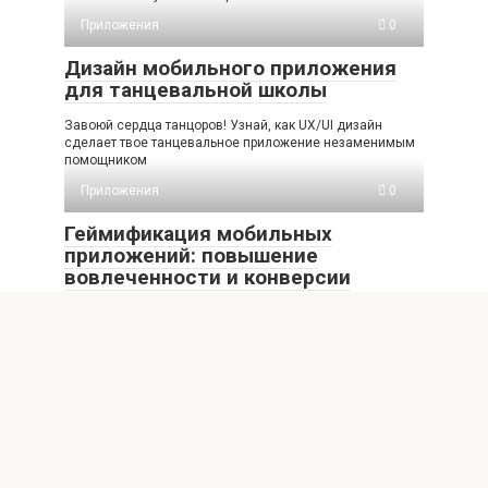
Приложения
0
Дизайн мобильного приложения
для танцевальной школы
Завоюй сердца танцоров! Узнай, как UX/UI дизайн
сделает твое танцевальное приложение незаменимым
помощником
Приложения
0
Геймификация мобильных
приложений: повышение
вовлеченности и конверсии
Узнайте, как грамотная интеграция геймификации в
мобильные приложения повысит вовлеченность
пользователей и