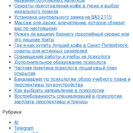
названия популярных напитков
Секреты приготовления кофе в турке и выбор
идеального помола
Установка центрального замка на ВАЗ 2115
Массаж для двоих: впечатление, которое сблизит
вас по-настоящему
Нужен ли вашему бизнесу покопийный сервис или
это лишние траты
Где и как купить лучший кофе в Санкт-Петербурге:
советы для истинных ценителей
Совмещение работы и учебы на психолога
Дополнительное образование психолога
Частная практика психолога: пошаговый план
открытия
Бакалавриат по психологии: обзор учебного плана и
перспективы трудоустройства
Как выбрать направление в психологии
Востребованность специализаций в психологии:
зарплата, перспективы и тренды
Рубрики
AI
Telegram