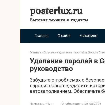
Перейти
posterlux.ru
к
контенту
Бытовая техника и гаджеты
Главная
О сайте
Читаемое
Главная
»
Браузер
»
Удаление паролей в Google Chr
Удаление паролей в G
руководство
Забудьте о проблемах с безопас
пароли в Chrome, удалить истор
автозаполнением. Обеспечьте б
На чтение:
4 мин
Опубликовано:
26.05.2025