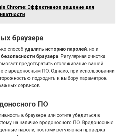
gle Chrome: Эффективное решение для
риватности
ных браузера
ько способ
удалить историю паролей
, но и
я
безопасности браузера
. Регулярная очистка
помогает предотвратить отслеживание вашей
ые с вредоносным ПО. Однако, при использовании
сторожностью подходить к выбору параметров
важных сервисов.
едоносного ПО
ивность в браузере или хотите убедиться в
истему на наличие вредоносного ПО. Вредоносные
енные пароли, поэтому регулярная проверка