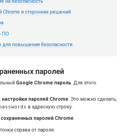
ие на безопасность
 Chrome и сторонних решений
ра
о ПО
e для повышения безопасности
раненных паролей
дельный
Google Chrome пароль
. Для этого:
в
настройки паролей Chrome
. Это можно сделать,
passwords
в адресную строку.
е
сохраненных паролей Chrome
.
очки справа от пароля.