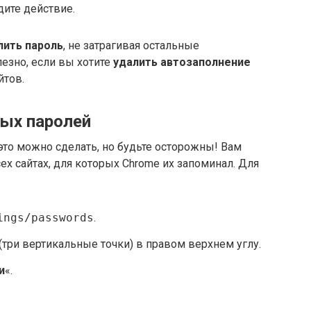
дите действие.
лить пароль
, не затрагивая остальные
олезно, если вы хотите
удалить автозаполнение
йтов.
ных паролей
 это можно сделать, но будьте осторожны! Вам
ех сайтах, для которых Chrome их запоминал. Для
ings/passwords
.
 (три вертикальные точки) в правом верхнем углу.
и
«.