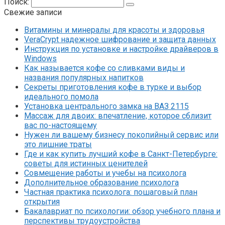
Поиск:
Свежие записи
Витамины и минералы для красоты и здоровья
VeraCrypt надежное шифрование и защита данных
Инструкция по установке и настройке драйверов в
Windows
Как называется кофе со сливками виды и
названия популярных напитков
Секреты приготовления кофе в турке и выбор
идеального помола
Установка центрального замка на ВАЗ 2115
Массаж для двоих: впечатление, которое сблизит
вас по-настоящему
Нужен ли вашему бизнесу покопийный сервис или
это лишние траты
Где и как купить лучший кофе в Санкт-Петербурге:
советы для истинных ценителей
Совмещение работы и учебы на психолога
Дополнительное образование психолога
Частная практика психолога: пошаговый план
открытия
Бакалавриат по психологии: обзор учебного плана и
перспективы трудоустройства