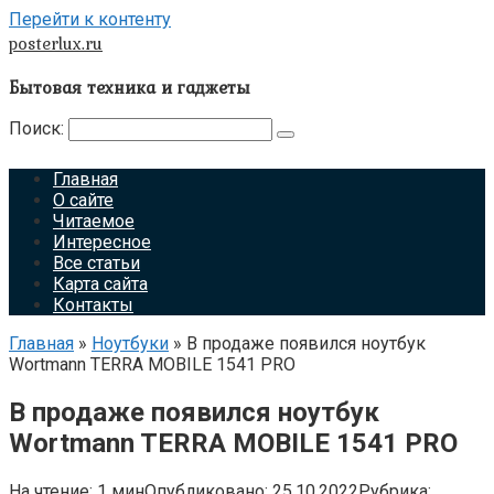
Перейти к контенту
posterlux.ru
Бытовая техника и гаджеты
Поиск:
Главная
О сайте
Читаемое
Интересное
Все статьи
Карта сайта
Контакты
Главная
»
Ноутбуки
»
В продаже появился ноутбук
Wortmann TERRA MOBILE 1541 PRO
В продаже появился ноутбук
Wortmann TERRA MOBILE 1541 PRO
На чтение:
1 мин
Опубликовано:
25.10.2022
Рубрика: