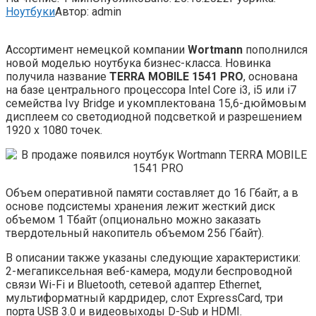
Ноутбуки
Автор:
admin
Ассортимент немецкой компании
Wortmann
пополнился
новой моделью ноутбука бизнес-класса. Новинка
получила название
TERRA MOBILE 1541 PRO
, основана
на базе центрального процессора Intel Core i3, i5 или i7
семейства Ivy Bridge и укомплектована 15,6-дюймовым
дисплеем со светодиодной подсветкой и
разрешением
1920 x 1080 точек.
Объем оперативной памяти составляет до 16 Гбайт, а в
основе подсистемы хранения лежит жесткий диск
объемом 1 Тбайт (опционально можно заказать
твердотельный накопитель объемом 256 Гбайт).
В описании также указаны следующие характеристики:
2-мегапиксельная веб-камера, модули беспроводной
связи Wi-Fi и Bluetooth, сетевой адаптер Ethernet,
мультиформатный кардридер, слот ExpressCard, три
порта USB 3.0 и видеовыходы D-Sub и HDMI.