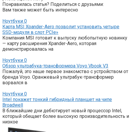
Понравилась статья? Поделиться с друзьями:
Вам также может быть интересно
Ноутбуки
0
Карта MSI Xpander-Aero позволит установить четыре
SSD-модуля в слот PCIe»
Компания MSI готовит к выпуску любопытную новинку
— карту расширения Xpander-Aero, которая
демонстрировалась на
Ноутбуки
0
Обзор ультрабука-трансформера Voyo Vbook V3
Пожалуй, это наше первое знакомство с устройством от
бренда Voyo. Оранжевый ультрабук-трансформер
ворвался в
Ноутбуки
0
Intel покажет тонкий гибридный планшет на чипе
Broadwell
В ближайшие дни дебютирует новый процессор Intel,
который обещает более высокую производительность и
низкое