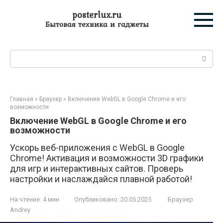
Перейти
posterlux.ru
к
Бытовая техника и гаджеты
контенту
Поиск:
Главная
»
Браузер
»
Включение WebGL в Google Chrome и его
возможности
Включение WebGL в Google Chrome и его
возможности
Ускорь веб-приложения с WebGL в Google
Chrome! Активация и возможности 3D графики
для игр и интерактивных сайтов. Проверь
настройки и наслаждайся плавной работой!
На чтение:
4 мин
Опубликовано:
20.05.2025
Браузер
Andrey