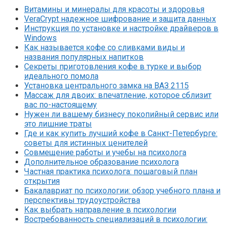
Витамины и минералы для красоты и здоровья
VeraCrypt надежное шифрование и защита данных
Инструкция по установке и настройке драйверов в
Windows
Как называется кофе со сливками виды и
названия популярных напитков
Секреты приготовления кофе в турке и выбор
идеального помола
Установка центрального замка на ВАЗ 2115
Массаж для двоих: впечатление, которое сблизит
вас по-настоящему
Нужен ли вашему бизнесу покопийный сервис или
это лишние траты
Где и как купить лучший кофе в Санкт-Петербурге:
советы для истинных ценителей
Совмещение работы и учебы на психолога
Дополнительное образование психолога
Частная практика психолога: пошаговый план
открытия
Бакалавриат по психологии: обзор учебного плана и
перспективы трудоустройства
Как выбрать направление в психологии
Востребованность специализаций в психологии: