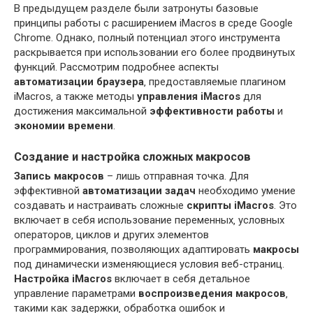
В предыдущем разделе были затронуты базовые
принципы работы с расширением iMacros в среде Google
Chrome. Однако‚ полный потенциал этого инструмента
раскрывается при использовании его более продвинутых
функций. Рассмотрим подробнее аспекты
автоматизации браузера
‚ предоставляемые плагином
iMacros‚ а также методы
управления iMacros
для
достижения максимальной
эффективности работы
и
экономии времени
.
Создание и настройка сложных макросов
Запись макросов
– лишь отправная точка. Для
эффективной
автоматизации задач
необходимо умение
создавать и настраивать сложные
скрипты iMacros
. Это
включает в себя использование переменных‚ условных
операторов‚ циклов и других элементов
программирования‚ позволяющих адаптировать
макросы
под динамически изменяющиеся условия веб-страниц.
Настройка iMacros
включает в себя детальное
управление параметрами
воспроизведения макросов
‚
такими как задержки‚ обработка ошибок и