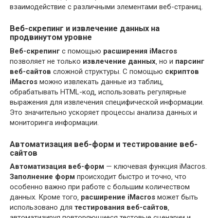
взаимодействие с различными элементами веб-страниц.
Веб-скрепинг и извлечение данных на
продвинутом уровне
Веб-скрепинг
с помощью
расширения iMacros
позволяет не только
извлечение данных
‚ но и
парсинг
веб-сайтов
сложной структуры. С помощью
скриптов
iMacros
можно извлекать данные из таблиц‚
обрабатывать HTML-код‚ использовать регулярные
выражения для извлечения специфической информации.
Это значительно ускоряет процессы анализа данных и
мониторинга информации.
Автоматизация веб-форм и тестирование веб-
сайтов
Автоматизация веб-форм
— ключевая функция iMacros.
Заполнение форм
происходит быстро и точно‚ что
особенно важно при работе с большим количеством
данных. Кроме того‚
расширение iMacros
может быть
использовано для
тестирования веб-сайтов
‚
автоматизируя повторяющиеся тестовые сценарии и