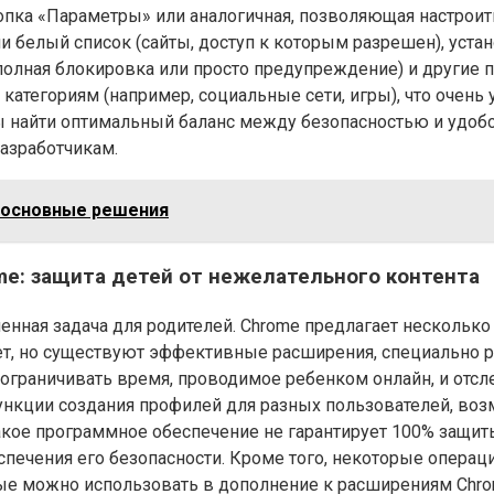
нопка «Параметры» или аналогичная, позволяющая настрои
и белый список (сайты, доступ к которым разрешен), уста
 (полная блокировка или просто предупреждение) и други
атегориям (например, социальные сети, игры), что очень
бы найти оптимальный баланс между безопасностью и удоб
разработчикам.
и основные решения
me: защита детей от нежелательного контента
енная задача для родителей. Chrome предлагает несколько
ет, но существуют эффективные расширения, специально р
 ограничивать время, проводимое ребенком онлайн, и отс
ункции создания профилей для разных пользователей, воз
акое программное обеспечение не гарантирует 100% защит
спечения его безопасности. Кроме того, некоторые опера
ые можно использовать в дополнение к расширениям Chro