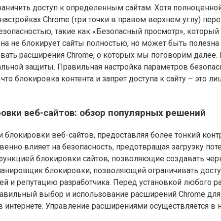
аничить доступ к определенным сайтам. Хотя полноценно
настройках Chrome (три точки в правом верхнем углу) пер
езопасностью, такие как «Безопасный просмотр», который 
она не блокирует сайты полностью, но может быть полезна
овать расширения Chrome, о которых мы поговорим далее. 
альной защиты. Правильная настройка параметров безопас
 что блокировка контента и запрет доступа к сайту – это 
овки веб-сайтов: обзор популярных решений
блокировки веб-сайтов, предоставляя более тонкий контр
енно влияет на безопасность, предотвращая загрузку пот
ункцией блокировки сайтов, позволяющие создавать чер
ланировщик блокировки, позволяющий ограничивать доступ
й и репутацию разработчика. Перед установкой любого р
равильный выбор и использование расширений Chrome для
 интернете. Управление расширениями осуществляется в н