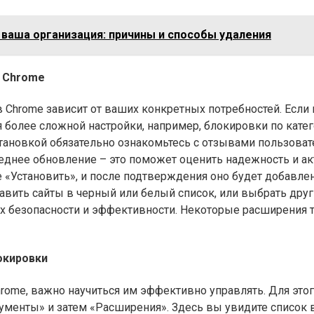
 ваша организация: причины и способы удаления
в Chrome
 Chrome зависит от ваших конкретных потребностей. Если
 более сложной настройки, например, блокировки по катег
ановкой обязательно ознакомьтесь с отзывами пользоват
следнее обновление – это поможет оценить надежность и а
е «Установить», и после подтверждения оно будет добавлен
авить сайты в черный или белый список, или выбрать дру
х безопасности и эффективности. Некоторые расширения т
окировки
rome, важно научиться им эффективно управлять. Для этог
ументы» и затем «Расширения». Здесь вы увидите список