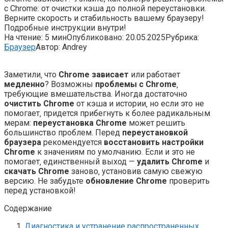
с Chrome: от очистки кэша до полной переустановки.
Верните скорость и стабильность вашему браузеру!
Подробные инструкции внутри!
На чтение:
5 мин
Опубликовано:
20.05.2025
Рубрика:
Браузер
Автор:
Andrey
Заметили‚ что
Chrome зависает
или работает
медленно
? Возможны
проблемы с Chrome
‚
требующие вмешательства. Иногда достаточно
очистить Chrome
от кэша и истории‚ но если это не
помогает‚ придется прибегнуть к более радикальным
мерам:
переустановка Chrome
может решить
большинство проблем. Перед
переустановкой
браузера
рекомендуется
восстановить настройки
Chrome
к значениям по умолчанию. Если и это не
помогает‚ единственный выход —
удалить Chrome
и
скачать Chrome
заново‚ установив самую свежую
версию. Не забудьте
обновление Chrome
проверить
перед установкой!
Содержание
Диагностика и устранение распространенных