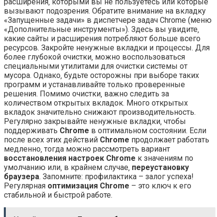
расширения‚ которыми вы не пользуетесь или которые
вызывают подозрения. Обратите внимание на вкладку
«Запущенные задачи» в диспетчере задач Chrome (меню
«Дополнительные инструменты»). Здесь вы увидите‚
какие сайты и расширения потребляют больше всего
ресурсов. Закройте ненужные вкладки и процессы. Для
более глубокой очистки‚ можно воспользоваться
специальными утилитами для очистки системы от
мусора. Однако‚ будьте осторожны при выборе таких
программ и устанавливайте только проверенные
решения. Помимо очистки‚ важно следить за
количеством открытых вкладок. Много открытых
вкладок значительно снижают производительность.
Регулярно закрывайте ненужные вкладки‚ чтобы
поддерживать
Chrome
в оптимальном состоянии. Если
после всех этих действий
Chrome
продолжает работать
медленно‚ тогда можно рассмотреть вариант
восстановления настроек Chrome
к значениям по
умолчанию или‚ в крайнем случае‚
переустановку
браузера
. Запомните: профилактика – залог успеха!
Регулярная
оптимизация Chrome
– это ключ к его
стабильной и быстрой работе.