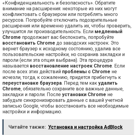
«Конфиденциальность и безопасность». Обратите
внимание на расширения: некоторые из них могут
конфликтовать с браузером или потреблять много
ресурсов. Попробуйте отключить подозрительные
расширения или временно удалить их‚ чтобы проверить‚
улучшится ли производительность. Если
медленный
Chrome
продолжает вас беспокоить‚ попробуйте
восстановить Chrome
до заводских настроек. Это
вернет браузер к исходному состоянию‚ удалив все
пользовательские настройки‚ но сохранив закладки и
пароли (если эта опция выбрана). Эта процедура
называется
восстановление настроек Chrome
. Если
после всех этих действий
проблемы с Chrome
не
исчезли‚ тогда‚ к сожалению‚ придется прибегнуть к
переустановке браузера
. Перед тем как
удалить
Chrome
‚ обязательно сохраните все важные данные‚
закладки и пароли. После
установки Chrome
не
забудьте синхронизировать данные с вашей учетной
записью Google‚ чтобы восстановить все необходимые
настройки и информацию.
Читайте также:
Установка и настройка AdBlock