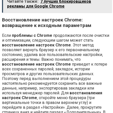
Читайте также:
7 лучших блокировщиков
рекламы для Google Chrome
Восстановление настроек Chrome:
возвращение к исходным параметрам
Если
проблемы с Chrome
продолжаются после очистки
и оптимизации‚ следующим шагом может стать
восстановление настроек Chrome
. Этот метод
позволяет вернуть браузер к его первоначальному
состоянию‚ удалив все пользовательские настройки‚
расширения и темы. Важно понимать‚ что
восстановление настроек Chrome
приведет к потере
всех сохраненных паролей‚ закладок‚ истории
просмотров и других пользовательских данных.
Поэтому перед выполнением этой процедуры
настоятельно рекомендуется сохранить все важные
данные‚ например‚ экспортировав закладки или
используя менеджер паролей. Для
восстановления
настроек Chrome
‚ откройте меню браузера (три
вертикальные точки в правом верхнем углу) и
перейдите в раздел «Настройки». Далее‚ прокрутите
страницу вниз и найдите раздел «Дополнительные». В