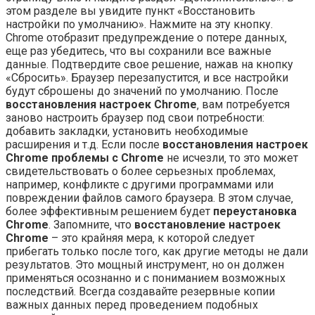
этом разделе вы увидите пункт «Восстановить
настройки по умолчанию». Нажмите на эту кнопку.
Chrome отобразит предупреждение о потере данных‚
еще раз убедитесь‚ что вы сохранили все важные
данные. Подтвердите свое решение‚ нажав на кнопку
«Сбросить». Браузер перезапустится‚ и все настройки
будут сброшены до значений по умолчанию. После
восстановления настроек Chrome
‚ вам потребуется
заново настроить браузер под свои потребности:
добавить закладки‚ установить необходимые
расширения и т.д. Если после
восстановления настроек
Chrome
проблемы с Chrome
не исчезли‚ то это может
свидетельствовать о более серьезных проблемах‚
например‚ конфликте с другими программами или
повреждении файлов самого браузера. В этом случае‚
более эффективным решением будет
переустановка
Chrome
. Запомните‚ что
восстановление настроек
Chrome
– это крайняя мера‚ к которой следует
прибегать только после того‚ как другие методы не дали
результатов. Это мощный инструмент‚ но он должен
применяться осознанно и с пониманием возможных
последствий. Всегда создавайте резервные копии
важных данных перед проведением подобных