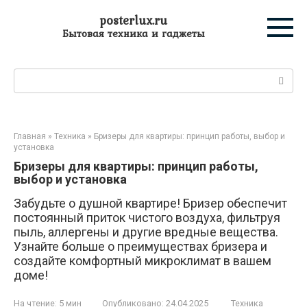
Перейти
posterlux.ru
к
Бытовая техника и гаджеты
контенту
Поиск:
Главная
»
Техника
»
Бризеры для квартиры: принцип работы, выбор и
установка
Бризеры для квартиры: принцип работы,
выбор и установка
Забудьте о душной квартире! Бризер обеспечит
постоянный приток чистого воздуха, фильтруя
пыль, аллергены и другие вредные вещества.
Узнайте больше о преимуществах бризера и
создайте комфортный микроклимат в вашем
доме!
На чтение:
5 мин
Опубликовано:
24.04.2025
Техника