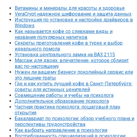
Витамины и минералы для красоты и здоровья
VeraCrypt надежное шифрование и защита данных
Инструкция по установке и настройке драйверов в
Windows
Как называется кофе со сливками виды и
названия популярных напитков
Секреты приготовления кофе в турке и выбор
идеального помола
Установка центрального замка на ВАЗ 2115
Массаж для двоих: впечатление, которое сблизит
вас по-настоящему
Нужен ли вашему бизнесу покопийный сервис или
это лишние траты
Где и как купить лучший кофе в Санкт-Петербурге:
советы для истинных ценителей
Совмещение работы и учебы на психолога
Дополнительное образование психолога
Частная практика психолога: пошаговый план
открытия
Бакалавриат по психологии: обзор учебного плана и
перспективы трудоустройства
Как выбрать направление в психологии
Востребованность специализаций в психологии: