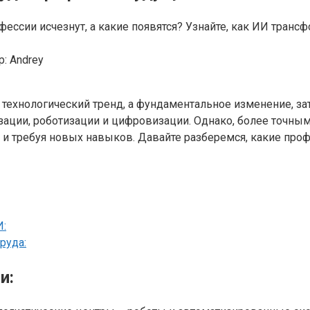
фессии исчезнут, а какие появятся? Узнайте, как ИИ тран
р:
Andrey
то технологический тренд, а фундаментальное изменение, 
ации, роботизации и цифровизации. Однако, более точным
 и требуя новых навыков. Давайте разберемся, какие про
И:
руда:
и: