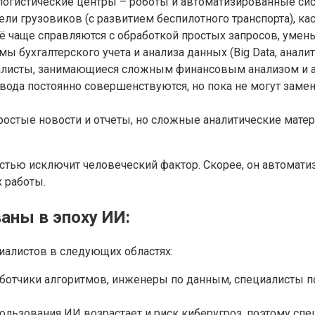
логистические центры – роботы и автоматизированные си
тели грузовиков (с развитием беспилотного транспорта), ка
ё чаще справляются с обработкой простых запросов, умен
 бухгалтерского учета и анализа данных (Big Data, аналит
листы, занимающиеся сложным финансовым анализом и ау
да постоянно совершенствуются, но пока не могут замен
остые новости и отчеты, но сложные аналитические матер
остью исключит человеческий фактор. Скорее, он автомати
 работы.
аны в эпоху ИИ:
иалистов в следующих областях:
ботчики алгоритмов, инженеры по данным, специалисты п
ользования ИИ возрастает и риск киберугроз, поэтому сп