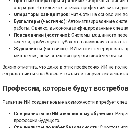
Простые операторы и рабочие:
Сборочные линии, 
операции. Это касается и таких профессий, как води
Операторы call-центров:
Чат-боты на основе ИИ вс
Бухгалтеры (частично):
Автоматизированные системы
работы. Однако, высококвалифицированные специа
Переводчики (частично):
Системы машинного перево
текстов, требующих глубокого понимания контекста.
Журналисты (частично):
ИИ может генерировать пр
мышления, пока остаются прерогативой человека.
Важно отметить, что даже в этих профессиях ИИ не полн
сосредоточиться на более сложных и творческих аспектах
Профессии, которые будут востребов
Развитие ИИ создает новые возможности и требует спец
Специалисты по ИИ и машинному обучению:
Разра
профессий будущего.
Специалисты по кибербезопасности:
С ростом исп