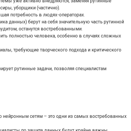
стемы уже активно внедряются, заменяя рутинные
ссиры, уборщики (частично).
ьшая потребность в людях-операторах.
ика данных) берут на себя значительную часть рутинной
дитом, останутся востребованными.
ить полностью человека, особенно в случаях сложных
иалы, требующие творческого подхода и критического
зирует рутинные задачи, позволяя специалистам
о нейронным сетям – это одни из самых востребованных
ециалисты по защите данных будут крайне важны.